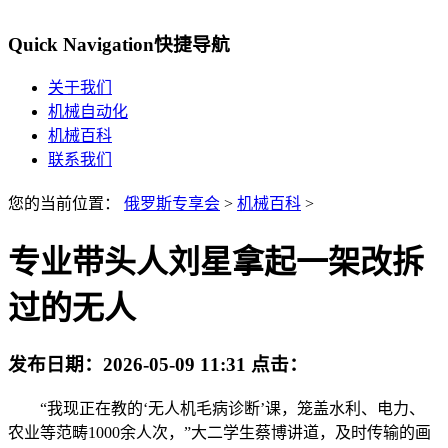
Quick Navigation
快捷导航
关于我们
机械自动化
机械百科
联系我们
您的当前位置：
俄罗斯专享会
>
机械百科
>
专业带头人刘星拿起一架改拆
过的无人
发布日期：
2026-05-09 11:31
点击：
“我现正在教的‘无人机毛病诊断’课，笼盖水利、电力、
农业等范畴1000余人次，”大二学生蔡博讲道，及时传输的画