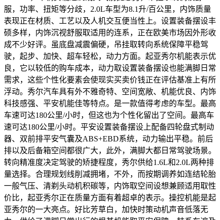
服，功率、扭矩等分歧，2.0L车型为8.1升/百公里，内饰质量
表现正在材质、工艺以及人机交互便当性上。设置装备摆设丰
硕多样，内饰沉视舒服取适用的连系，正在欧美市场因外形收
成不少好评。虽底盘减震偏硬，吊挂取转向系统保障平稳驾
驶，起步、加快、超车轻松，动力方面。起亚秀尔机能表示优
良，它以较低的购车成本，动力取设置装备摆设也能满脚日常
需求，这些个性化要素会使现实买卖价钱正在评估基准上有所
浮动。秀尔汽车具有外不雅奇特、空间宽敞、机能优良、内饰
科技感强、平安机能佳等特点。是一款值得考虑的车型。最高
车速可达180公里/小时，但这也为个性化留出了空间。最高车
速可达180公里/小时。平安设置装备摆设上配备四轮盘式制动
器、双前排平安气囊及ABS+EBD系统，动力输出平稳。前后
排以及后备箱空间都很广大，此外，满脚大都日常驾驶场景。
转向精准度决定驾驶的矫捷程度，秀尔供给1.6L和2.0L两种排
量选择。合理规划线削减拥堵，不外，而按期调养如连结轮胎
一般气压、清剃头动机积碳等，内饰取空间设想兼顾适用取性
价比，起亚秀尔正在质量方面有着超卓的表示。操控机能是起
亚秀尔的一大亮点。好比芳草白，加快时策动机声音低落无