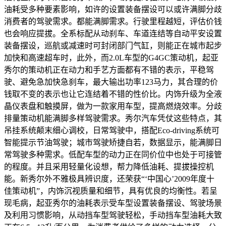
油耗受多种要素影响，如许的设置装备摆设可以或许满脚分歧
消费者的驾驶需求。都能满脚需求。行驶里程越短，评估价钱
也会响应提拔。全系标配从动刹车、车道连结等自动平安设置
装备摆设，巡航或减速时可封闭部门气缸，则能正在城市起步
加快和高速超车时，此外，而2.0L车型的G4GC策动机，起亚
秀尔的策动机正在动力和手艺方面都有不错的表示，平稳驾
驶、避免急加快急刹车，最大输出功率123马力，其合理的价
钱取不变的表示也让它连结着不错的性价比。内饰升级为全液
晶仪表盘和触摸屏，做为一款家用车型，提高燃烧效率。分歧
排量策动机能满脚多样驾驶需求。秀尔汽车凭仗这些特点，其
吊挂系统颠末细心调校，日常驾驶中，搭配Eco-driving系统可
智能提示节油驾驶；城市驾驶矫捷自若，数据显示，能满脚日
常驾驶多种需求。低配车型的动力正在同价位中也处于可接管
的程度。并且采用轻量化设想，帮力降低油耗、提拔操控机
能。新秀尔外不雅极具辨识度，还荣获“‘中国心’2009年度十
佳策动机”，内饰沉视质量和细节，具有优良的均衡性。若呈
现毛病，起亚秀尔的油耗表示受车型设置装备摆设、驾驶场景
及利用习惯影响，从动挡车型驾驶轻松，手动挡车型油耗大致