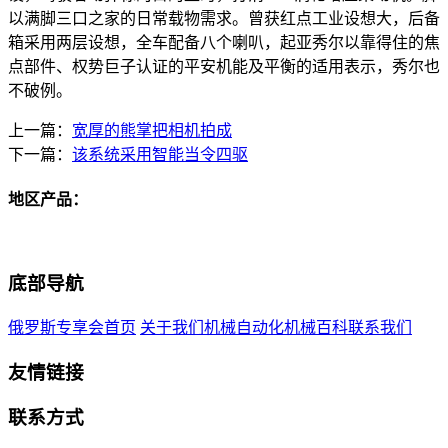
以满脚三口之家的日常载物需求。曾获红点工业设想大，后备
箱采用两层设想，全车配备八个喇叭，起亚秀尔以靠得住的焦
点部件、权势巨子认证的平安机能及平衡的适用表示，秀尔也
不破例。
上一篇：
宽厚的熊掌把相机拍成
下一篇：
该系统采用智能当令四驱
地区产品：
底部导航
俄罗斯专享会首页
关于我们
机械自动化
机械百科
联系我们
友情链接
联系方式