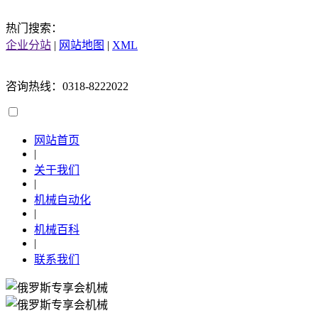
热门搜索：
企业分站
|
网站地图
|
XML
咨询热线：0318-8222022
网站首页
|
关于我们
|
机械自动化
|
机械百科
|
联系我们