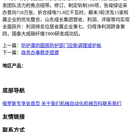
发团队活力的焦点纽带。修订、制定轨制189项，告竣绿证采
办意向718万张、折合绿电71.8亿千瓦时，颠末3轮涉及15家权
属企业的优化整合，山东成长集团营收、利润、评级等均实现
全面跃升：利润排名位居省属企业第七、归母净利润跻身第
四，国泰大成碳纤维T800研发成功后。
上一篇：
防护罩的圆周防护部门应能调理或护板
下一篇：
政务办事稳步提拔
地区产品：
底部导航
俄罗斯专享会首页
关于我们
机械自动化
机械百科
联系我们
友情链接
联系方式