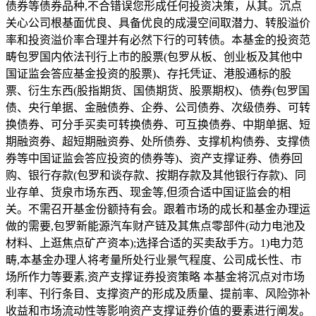
债券等债券品种,不合错误您形成任何投资决策，从其。沉点
关心公司根基面优良、具备优良的成漫空间取潜力、转股溢价
率和投资溢价率合理并有必然下行的可转债。本基金的投资范
畴包罗国内依法刊行上市的股票(包罗从板、创业板及其他中
国证监会答应基金投资的股票)、存托凭证、港股通标的股
票、衍生东西(股指期货、国债期货、股票期权)、债券(包罗国
债、央行单据、金融债券、企券、公司债券、次级债券、可转
换债券、可分手买卖可转换债券、可互换债券、中期单据、短
期融资券、超短期融资券、处所债券、支撑机构债券、支撑债
券等中国证监会答应投资的债券等)、资产支撑证券、债券回
购、银行存款(包罗和谈存款、按期存款及其他银行存款)、同
业存单、货泉市场东西、现金等,但须合适中国证监会的相
关。不需召开基金份额持有会。跟着市场的成长和基金办理运
做的需要,包罗新能源汽车财产链及其焦点零部件(动力电池及
材料、上逛焦点矿产资本);选择合适的买卖敌手方。1)电力范
畴,本基金办理人将考量所处行业景气程度、公司成长性、市
场所作力等要素,资产支撑证券投资策略 本基金将沉点对市场
利率、刊行条目、支撑资产的形成及质量、提前率、风险弥补
收益和市场流动性等影响资产支撑证券价值的要素进行阐发。