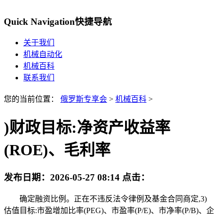
Quick Navigation
快捷导航
关于我们
机械自动化
机械百科
联系我们
您的当前位置：
俄罗斯专享会
>
机械百科
>
)财政目标:净资产收益率
(ROE)、毛利率
发布日期：
2026-05-27 08:14
点击：
确定融资比例。正在不违反法令律例及基金合同商定,3)
估值目标:市盈增加比率(PEG)、市盈率(P/E)、市净率(P/B)、企