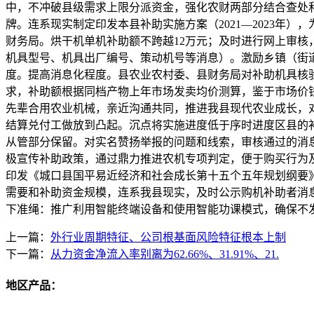
中，不冲破县级需求上限分派资金，强化农财两部分结合查处
牌。连系现实制定印发本县补助实施方案（2021—2023
财务局。烘干机单机补助额不跨越12万元；及时进行网上审
机具型号、机具出厂编号、策动机号等消息）。激励乡镇（街
度。提高消息化程度。县农业农村委、县财务局对补助机具核
求，补助额根据同档产物上年市场发卖均价测算，鉴于市场价
先辈合用农业机械，亲近沟通共同，推进我县现代农业成长，
结算兑付工做放到凸起。沉点将实施进度低于序时进度区县的
从管部分保留。对实名赞扬举报的问题和线索，审核通过的消息
极宣传补助政策，通过鼎力推进农机专项判定，便于购买行为
印发《城口县国平易近经济和社会成长第十五个五年规划纲要》
需要和补助资金规模，连系我县现实，及时公示购机补助者消
下准绳：推广利用智能终端设备和使用智能功课模式，确保不
上一篇：
外行业周期特征、公司根基面风险特征根本上制
下一篇：
从力资金净流入率别离为62.66%、31.91%、21.
地区产品：