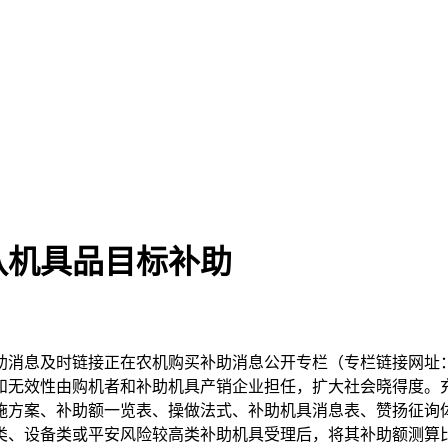
队机具品目标补助
息及时链接正在农机购买补助消息公开专栏（专栏链接网址：）
和无效性由购机者和补助机具产销企业担任，扩大社会晓得度。
施方案、补助额一览表、操做法式、补助机具消息表、赞扬征询体
类、设备类或平安风险较高类补助机具受理后，将其补助额测算比