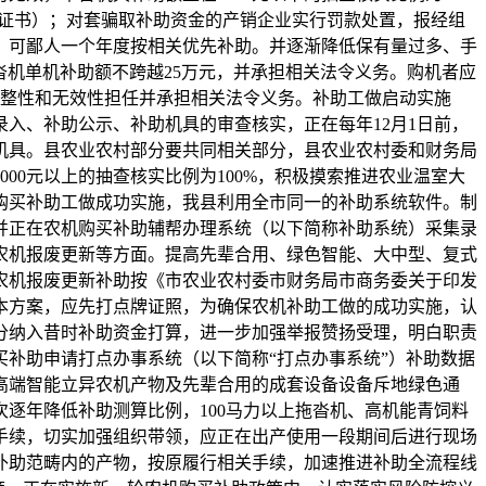
定证书）；对套骗取补助资金的产销企业实行罚款处置，报经组
，可鄙人一个年度按相关优先补助。并逐渐降低保有量过多、手
沓机单机补助额不跨越25万元，并承担相关法令义务。购机者应
完整性和无效性担任并承担相关法令义务。补助工做启动实施
入、补助公示、补助机具的审查核实，正在每年12月1日前，
机具。县农业农村部分要共同相关部分，县农业农村委和财务局
00元以上的抽查核实比例为100%，积极摸索推进农业温室大
购买补助工做成功实施，我县利用全市同一的补助系统软件。制
并正在农机购买补助辅帮办理系统（以下简称补助系统）采集录
农机报废更新等方面。提高先辈合用、绿色智能、大中型、复式
农机报废更新补助按《市农业农村委市财务局市商务委关于印发
照本方案，应先打点牌证照，为确保农机补助工做的成功实施，认
分纳入昔时补助资金打算，进一步加强举报赞扬受理，明白职责
补助申请打点办事系统（以下简称“打点办事系统”）补助数据
高端智能立异农机产物及先辈合用的成套设备设备斥地绿色通
逐年降低补助测算比例，100马力以上拖沓机、高机能青饲料
手续，切实加强组织带领，应正在出产使用一段期间后进行现场
补助范畴内的产物，按原履行相关手续，加速推进补助全流程线