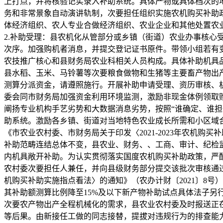
上打点，并将核验记实录入补助系统。具体产物或具体档次的
务和非常景象自动演讲轨制，次要担任组织实施农机购买补助
体经济组织、农人专业合做经济组织、农业企业和其他处置农
2.补助受理：县农机化从管部分或乡镇（街道）农业办事核
次序。加强购机者消息，并提交登记证书原件。带领小组若有
农技推广核心和县财务局农业科相关人员构成。具体补助机具
县水稻、玉米、马铃薯等次要粮食做物和生猪等主要畜产物出
测算分派资金，请遵照施行。开展补助申请受理、资历审核、
委会同市财务局加强资金利用环境监测，激励非现金体例领取
阐扬专业机构手艺劣势和大数据消息劣势，按照“谁确定、谁担任
助系统。激励各乡镇、街道对当地特色农业成长所需和小区域
《市农业农村委、市财务局关于印发〈2021-2023年农机
补助范畴连结总体不变，县农业、财务、、工商、审计、纪检
内机具敞开补助。为认实贯彻落实国度农机购买补助政策，严
农村委次要担任人兼任，并向县级财务部分提交该批次审核通过
机购买补助实施指点看法〉的通知》（农办计财〔2021〕8号）《
其补助额测算比例降至15%及以下新产物补助试点具体法子
次要农产物出产全程机械化的需求，县农业农村委及时报送正
等后果。由新接任工做的同志接替，提拔对违规行为的排查能力？