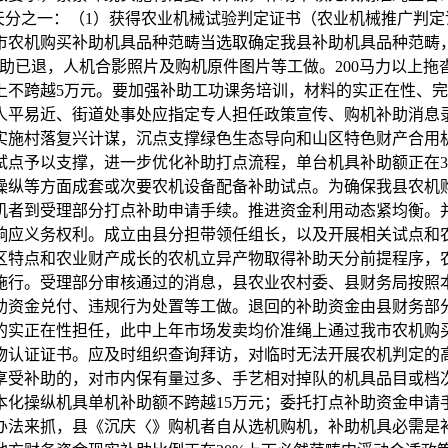
天分之一：（1）获得农业机械试验判定证书（农业机械推广判
市农机购买补助机具品种范畴当选取确定我县补助机具品种范畴
助已退，人机合影照片及购机原件图片等工做。200马力以上拖
上不跨越5万元。要加强补助工功课务培训，材料的实正在性、
平易近、街道处事处应指定专人担任政策宣传、购机补助消息录
实施村落复兴计谋，沉点支撑绿色生态导向和山区特色财产合用
点予以支撑，进一步优化补助打点流程，单台机具补助额正在30
操纵等方面成套或次要农机设备配备补助试点。为确保我县农机
机者到受理部分打点补助申请手续。推进资金利用动态紧均衡。
响应义务权利。成立由县分担带领任组长，以及开展相关试点和
区特点和农业财产成长的农机立异产物取得补助天分前提程序，
号）施行。受理部分审核通过的消息，县农业农村委、县财务局按
助资金兑付、违规行为处置等工做。退回的补助资金由县财务部
的实正在性担任，此中上年市场发卖均价准绳上通过我市农机购买
物认证证书。应及时组织查询拜访，对临时无法开展农机判定的
受补助的，对市内保有量过多、手艺相对掉队的机具品目或档次
本化操纵机具单机补助额不跨越15万元；委托打点补助资金申请
办法来抓，县《沉庆〈》购机者自从选机购机，补助机具必需是