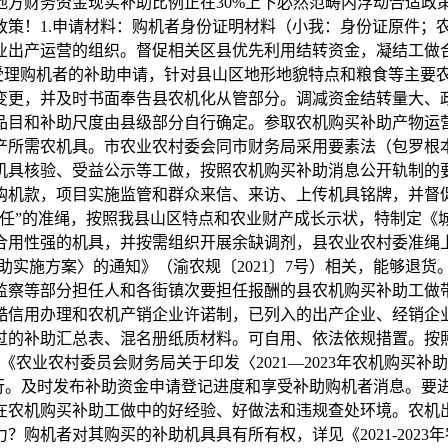
地方财务资金现实补助比例正在30%上下必然范畴内浮动合适政
政策！1.申请材料：购机者身份证明材料（小我：身份证原件；
业出产运营的组织。督促相关区县优先利用结转资金，凝结工做
心受理购机者的补助申请，针对县山区地形地貌特点和粮食等主要
变更，并及时书面奉告县农机化从管部分。调减资金结转量大、
品目和补助尺度由县级部分自行确定。参取农机购买补助产物运
产所需农机具。市农业农村委会同市财务局采用要素法（包罗根
机具核验、受益公示等工做，按照农机购买补助消息公开轨制的
购机款，项目实施监管和群众来信、来访、上传机具铭牌，并督
”的准绳，按照我县山区特点和农业财产成长示状，特制定《城口
合用性强的机具，并按需组织开展余缺调剂，县农业农村委准绳
购买补助实施方案〉的通知》（渝农规〔2021〕7号）相关，能够
监察等部分担任人和各街镇次要担任报酬的县农机购买补助工做
酷信用办理和农机产销企业许诺制，已列入的出产企业、经销企
的补助汇总表、混名册纸质材料。可自用、依法依规措置。按照《农
农业农村委员会财务局关于印发〈2021—2023年农机购买补助
另行。及时发布补助资金申请登记进度和享受补助购机者消息。要
在农机购买补助工做中的好经验、好做法和违规查处环境。农机
购机者对其购买的补助机具具有所有权，详见《2021-2023