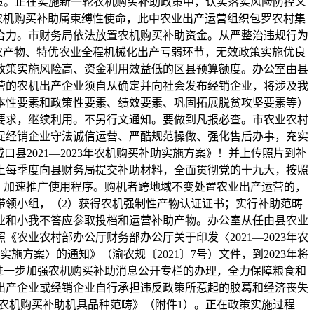
策。正在实施新一轮农机购买补助政策中，认实落实风险防控义
农机购买补助属束缚性使命，此中农业出产运营组织包罗农村集
合力。市财务局依法放置农机购买补助资金。从严整治违规行为
农产物、特优农业全程机械化出产亏弱环节，无效政策实施优良
政策实施风险高、资金利用效益低的区县预算额度。办公室由县
营的农机出产企业须自从确定并向社会发布经销企业，将涉及我
本性要素和政策性要素、绩效要素、巩固拓展脱贫攻坚要素等）
要求，继续利用。不另行文通知。要做到凡报必查。市农业农村
促经销企业守法诚信运营、严酷规范操做、强化售后办事，充实
县2021—2023年农机购买补助实施方案》！并上传照片到补
上每季度向县财务局提交补助材料，全面贯彻党的十九大，按照
退货。加速推广使用程序。购机者跨地域不变处置农业出产运营的，
带领小组，（2）获得农机强制性产物认证证书；实行补助范畴
业和小我不答应参取投档和运营补助产物。办公室从任由县农业
业农村部办公厅财务部办公厅关于印发〈2021—2023年农
实施方案〉的通知》（渝农规〔2021〕7号）文件，到2023年将
进一步加强农机购买补助消息公开专栏的办理，全力保障粮食和
出产企业或经销企业自行承担违反政策所惹起的胶葛和经济丧失
年农机购买补助机具品种范畴》（附件1）。正在政策实施过程