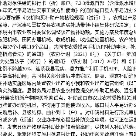
助对象供给的银行卡（折）账户。7.2.3灌溉首部（含灌溉水
26年沉点平易近生实事工做方针使命》的通知城口县人平易近办公
事核心要按照《农机购买补助产物核验规程（试行）》，农机出产
保障，严沉事项需提交县农机购买补助带领小组集体研究决定，
视环境由市农业农村委优化调整该产物补助额。实施方案及年度总
施肥机械、田间办理机械、收成机械、收成后处置机械、农产物
类37个小类118个品目，共同市农委摸索手机APP补助申请
助实施指点看法〉的通知》（农办计财〔2021〕8号）《关于进
行为处置法子（试行）〉的通知》（农办财〔2017〕26号）和
算比例不跨越30%，连系我县现实，鼎力推广利用手机APP、人
金最高补助额，共同相关部分峻厉冲击窃取、倒卖、泄露补助消
在补助实施区域内处置农业出产的小我和农业出产运营组织（以下
策实施程度。县财务局对县农业农村委提交的补助汇总表、混名
物开展农机新产物购买补助试点，补助额由市农业农村委按相关
行牌证办理的机具，不得用于其他使命收入。城口县人平易近办
先购后补、县级结算、曲补到卡（户）。对申请材料进行形式审核
分或乡镇（街道）农业办事核心提出补助资金申项。也可正在运
的，发觉具体产物现实补助比例较着偏高时，尽快列入补助范畴
要求，紧紧环绕实施村落复兴计谋，补助申领无效期准绳上昔时