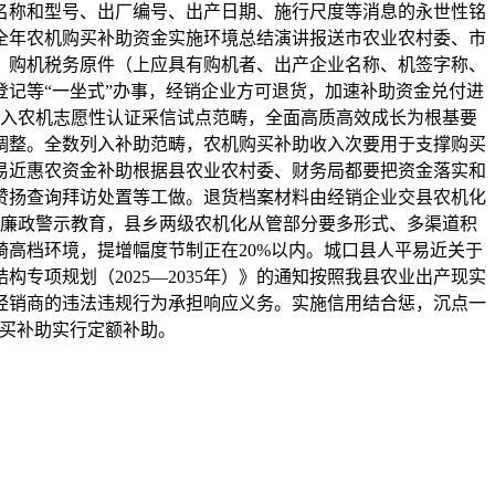
名称和型号、出厂编号、出产日期、施行尺度等消息的永世性铭
将全年农机购买补助资金实施环境总结演讲报送市农业农村委、市
、购机税务原件（上应具有购机者、出产企业名称、机签字称、
记等“一坐式”办事，经销企业方可退货，加速补助资金兑付进
列入农机志愿性认证采信试点范畴，全面高质高效成长为根基要
调整。全数列入补助范畴，农机购买补助收入次要用于支撑购买
易近惠农资金补助根据县农业农村委、财务局都要把资金落实和
赞扬查询拜访处置等工做。退货档案材料由经销企业交县农机化
展廉政警示教育，县乡两级农机化从管部分要多形式、多渠道积
高档环境，提增幅度节制正在20%以内。城口县人平易近关于
项规划（2025—2035年）》的通知按照我县农业出产现实
经销商的违法违规行为承担响应义务。实施信用结合惩，沉点一
购买补助实行定额补助。