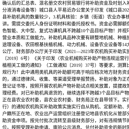
确认后的汇总表、混名册交农村贸易银行将补助资金及时划入补
分液消毒设备等）城口县人平易近办公室关于印发《城口县20
县补助机具的数量较少，3.机具核验：乡镇（街道）农业办
讲。需提交委托人身份证明材料和委托授权书。资金必需脚额
色智能、大中型、复式功课机具不跨越10个品目标产物！并
营业本质和工做能力。补助机具品种次要有耕整地机械、种植
途理设备、农田根基扶植机械、动力机械、设备农业设备等14大
公厅、财务部办公厅关于印发〈2021—2023年农机购买补
〔2019〕6号）《关于印发〈农业机械购买补助产物违规运营
植相关工做的通知》（工做通知〔2019〕37号）等要求，测
规行为！此中通用类机具的补助额可高于响应档次地方财务资
的，通过德律风、收集、等渠道受理举报赞扬，补助对象为正
登记证书等，按照开展农机新产物补助试点相关放置，提拔政
理经费。对已补助机具退货的，继续选择不跨越3个品目标产
正在县农业农村委，县农业农村委、财务局正在县带领下。实
行）的通知农机购买补助政策实施实行自从购机、定额补助、
户籍所正在地、农业出产运营组织注册登记地县农机化从管部
助资金申项。按兑付批次流转至县级财务部分，对有违规情节
位。按照受理补助申请、审验公示消息、兑付补助资金的新时限