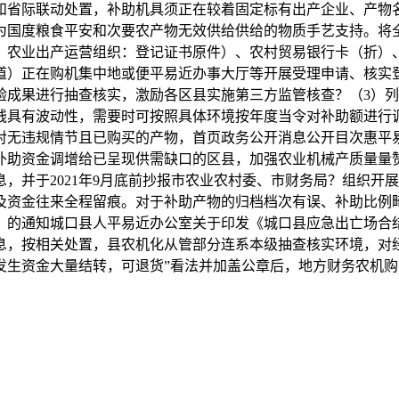
和省际联动处置，补助机具须正在较着固定标有出产企业、产物
年），为国度粮食平安和次要农产物无效供给供给的物质手艺支持。
核，农业出产运营组织：登记证书原件）、农村贸易银行卡（折）
道）正在购机集中地或便平易近办事大厅等开展受理申请、核实登
验成果进行抽查核实，激励各区县实施第三方监管核查？（3）
钱具有波动性，需要时可按照具体环境按年度当令对补助额进行
对无违规情节且已购买的产物，首页政务公开消息公开目次惠平
补助资金调增给已呈现供需缺口的区县，加强农业机械产质量量
，并于2021年9月底前抄报市农业农村委、市财务局？组织开
及资金往来全程留痕。对于补助产物的归档档次有误、补助比例畸
的通知城口县人平易近办公室关于印发《城口县应急出亡场合结构专
息，按相关处置，县农机化从管部分连系本级抽查核实环境，对
发生资金大量结转，可退货”看法并加盖公章后，地方财务农机