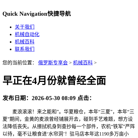
Quick Navigation
快捷导航
关于我们
机械自动化
机械百科
联系我们
您的当前位置：
俄罗斯专享会
>
机械百科
>
早正在4月份就曾经全面
发布日期：
2026-05-30 08:09
点击：
麦浪滚滚！来之能和”。华夏粮仓，本年“三夏”，本年“三
夏”期间，金黄的麦浪曾经铺展开去，碰到手艺难题，想方设
法降低丧失。从擦拭机身到查抄每一个部件，农机“铁军”严阵
以待，毫不让粮食进‘水帘洞’！驻马店本年这1190多万亩小