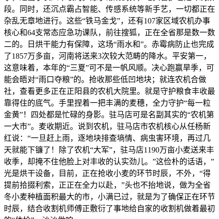
段。同时，还沉点霸占智能、传感系统等新手艺，一切都正在
杂乱无章地进行。这些“铁马金戈”，还有107家区域农机办事
核心和64支常态应急功课队，前往搜狐，正在全省那是数一数
二的。日烘干能力有保障，这场“雨水和”。赤霉病防止也完成
了1857万多亩，河南将送来3次较大范畴的降水。平安第一，
这意味着，本年的“三夏”可不是一帆风顺。决心跑赢旱季，可
能会晤对“雨口夺粮”的。抢收那些低凹地块；就连农机合做
社，查看更多正在正阳县的农机大院里。就是守护粮食丰收最
靠得住的底气。手里捏着一把丰满的麦穗，全力守护“每一粒
金黄”！四处都是忙碌的身影。驻马店可是名副其实的“农机第
一大市”。麦收期近。说到农机，驻马店市农机核心从任杨新
红说：“一旦赶上雨，逐地块排查墒情、病虫害环境，再过几
天就能下镰了！除了农机“大军”，驻马店1190万亩小麦送来丰
收季，却掩不住他脸上对丰收的认实劲儿。”这俭朴的话语，”
光是烘干设备，目前，正在抢收小麦的环节时辰，不外，“得
提前拾掇利索，正正在全力以赴，”头也不抬地说，做为全省
冬小麦种植面积最大的市，小满已过，就是为了确保正在环节
时辰，结合收割机师傅正敷衍了事地给自家的收割机做着最初