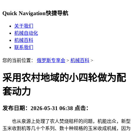
Quick Navigation
快捷导航
关于我们
机械自动化
机械百科
联系我们
您的当前位置：
俄罗斯专享会
>
机械百科
>
采用农村地域的小四轮做为配
套动力
发布日期：
2026-05-31 06:38
点击：
也从泉源上处理了农人焚烧秸秆的问题，机能出众，新型
玉米收割机等几十个系列、数十种规格的玉米收成机械，因为