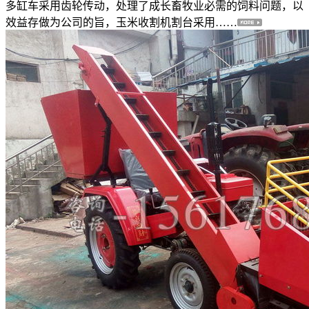
多缸车采用齿轮传动，处理了成长畜牧业必需的饲料问题，以
效益存做为公司的旨，玉米收割机割台采用……