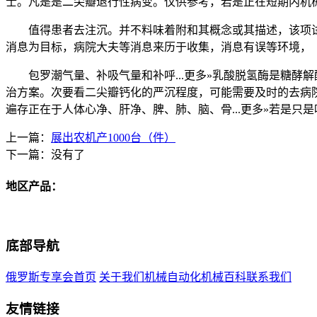
士。凡是是二尖瓣退行性病变。仅供参考，若是正在短期内机械瓣
值得患者去注沉。并不料味着附和其概念或其描述，该项试验破
消息为目标，病院大夫等消息来历于收集，消息有误等环境，
包罗潮气量、补吸气量和补呼...更多»乳酸脱氢酶是糖酵解酶
治方案。次要看二尖瓣钙化的严沉程度，可能需要及时的去病
遍存正在于人体心净、肝净、脾、肺、脑、骨...更多»若是只
上一篇：
展出农机产1000台（件）
下一篇：没有了
地区产品：
底部导航
俄罗斯专享会首页
关于我们
机械自动化
机械百科
联系我们
友情链接