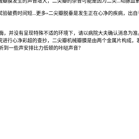
膜发生的声音增大，二尖瓣的杂音可能是因为二尖...动脉血氧
费时间短...更多»二尖瓣脱垂是发生正在心净的疾病，出自于《
，并没有呈现特殊不适的环境下，请以病院大夫确认消息为准。诊断
院进行心净彩超的查抄，二尖瓣机械瓣膜是由两个金属片构成，
是听到一些声安排比力低顿的咔哒声音？