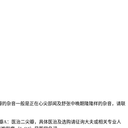
瓣的杂音一般是正在心尖部闻及舒张中晚期隆隆样的杂音，请联
尖瓣A：医治二尖瓣，具体医治及选购请征询大夫或相关专业人