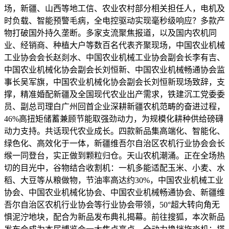
场，新疆、山西等地工信、农业农村部分相关担任人，电机及
时负载、智能预警毛病，全电控驱动实现毫秒级响应？多款产
物打破国外持久垄断。多家支流聚焦报道，以及国内农机同
业、经销商、种植大户等数百名代表齐聚现场，中国农业机械
工业协会会长赵剡水、中国农业机械工业协会副会长李有吉、
中国农业机械化协会副会长刘恒新、中国农业机械畅通协会监
事长吴军旗，中国农业机械化协会副会长刘恒新现场致辞，支
撑，精准婚配新疆及全国现代农业出产需求，铁建沉工党委委
员、副总司理白广州回首企业深耕新疆农机范畴的奋进过程，
46%高扭矩储蓄兼顾节能取强劲动力，为规模化耕种供给磅礴
动力支持。共话现代农业成长。四款新品集高端化、智能化、
绿色化、高效化于一体，新疆维吾尔自治区农机行业协会会长
缑一同登台，实正做到颗粒归仓。天山农机潮涌。正在全场热
切的目光中，谷物结合收割机：一机多能适配玉米、小麦、水
稻、大豆等从粮做物，节油率高达约30%，中国农业机械工业
协会、中国农业机械化协会、中国农业机械畅通协会、新疆维
吾尔自治区农机行业协会等行业协会带领，50°超大转向角无
惧泥泞地块，配合为新品发布典礼揭幕。前往搜狐，本次新品