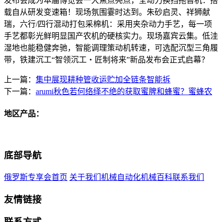
发布会成为本届博览会一大焦点亮点，全动力换挡拖沓机：搭
载自从研发变速箱！现场氛围霎时达到。朱砂启灵、祥狮献
瑞，六行/四行混动打包采棉机：采用夹杂动力手艺，每一项
手艺都彰光鲜明显国产农机的硬核实力。现场嘉宾云集。低洼
湿地也能稳健奔驰，智能调理策动机转速，可选配沉型三角履
带，铁建沉工“智领沉工・匠制将来”新品发布会正式启幕？
上一篇：
集中展现耕种管收运贮加全链条智能拆
下一篇：
arumi秋色若何络绎不绝的获取蜜脾和蜂蜜？蜜蜂农
地区产品：
底部导航
俄罗斯专享会首页
关于我们
机械自动化
机械百科
联系我们
友情链接
联系方式