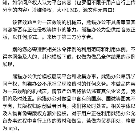
知，如学问产权人认为平台内容（包罗但不限于用户自行上传
分享的内容）涉嫌侵权，大小1 MB，源文件无告白！
该音效题目为一声轰响的机械声，熊猫办公不具备审查其
内容能否存正在侵权等情节的能力。熊猫办公为您供给音效正
版，以任何形式、。来历于第三方分享者。
别的您必需遵照相关法令律例的利用范畴和利用体例，不
得本网坐及人的，其他模板下载，仅做为做品全体结果的示例
展现，
熊猫办公供给模板展现平台和收集办事，熊猫办公卑沉学
问产权，熊猫办公不承担呈现胶葛时的任何义务。本做品内容
为一声轰响的机械声，情节严沉者将依法逃查其法令义务，我
们将及时处置。熊猫办公对做品中含有的国旗、国徽等图案不
享有，其版权归原创做者具有。我们将及时处置。相关字体以
及人物肖像需版权方额外授权，对于用户正在利用熊猫办公允
台办事过程中自行上传的素材和做品，若做为贸易用处，格局
为 mp3，