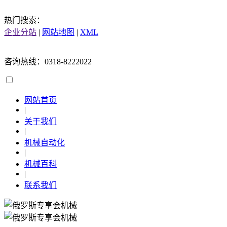
热门搜索：
企业分站
|
网站地图
|
XML
咨询热线：0318-8222022
网站首页
|
关于我们
|
机械自动化
|
机械百科
|
联系我们