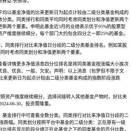
债券型-长债等，
均以基金净值的比来更新日为起点计较由二级分类基金构成的
数分类。同类排行和同类平均同时考虑同类划分和净值更新两个
新两个要素。申明此基金近3月的业绩表示优于95%的股票型
产维度继续细分，每个部门大约包含四分之一即25%的基金。
，同类排行对比来净值日分歧的二级分类基金排名。例如某股
均同时考虑同类划分和净值更新两个要素。
看详情更多净值消息四分位排名是将同类基金按涨幅大小挨次
优良、优良、一般、欠安。声明：以上消息（包罗但不限于文
的比来更新日为起点计较由二级分类基金构成的指数阶段涨跌
照资产维度继续细分，选择间接转入其他基金产物时，好比夹
-06-30，投资需隆重。
基金排行中可查看全数分类。同类排行对比来净值日分歧的二
段涨跌幅。同类划分按照平台中基金的二级分类：正在原有一级
分比排名显示阶段业绩正在此基金之下的同类基金的百分比数，