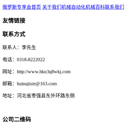
俄罗斯专享会首页
关于我们
机械自动化
机械百科
联系我们
友情链接
联系方式
联系人：李先生
电话：0318-8222022
网址：http://www.hku3q8wkj.com
邮箱：huinajixie@163.com
地址：河北省枣强县东外环路东侧
公司二维码