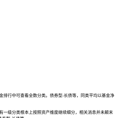
排行中可查看全数分类。债券型-长债等，同类平均以基金净
有一级分类根本上按照资产维度继续细分，相关消息并未颠末