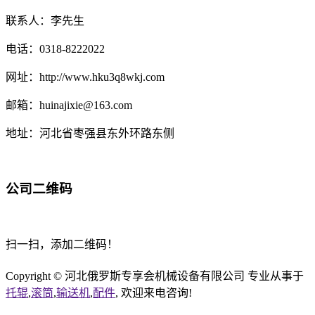
联系人：李先生
电话：0318-8222022
网址：http://www.hku3q8wkj.com
邮箱：huinajixie@163.com
地址：河北省枣强县东外环路东侧
公司二维码
扫一扫，添加二维码！
Copyright © 河北俄罗斯专享会机械设备有限公司 专业从事于
托辊
,
滚筒
,
输送机
,
配件
, 欢迎来电咨询!