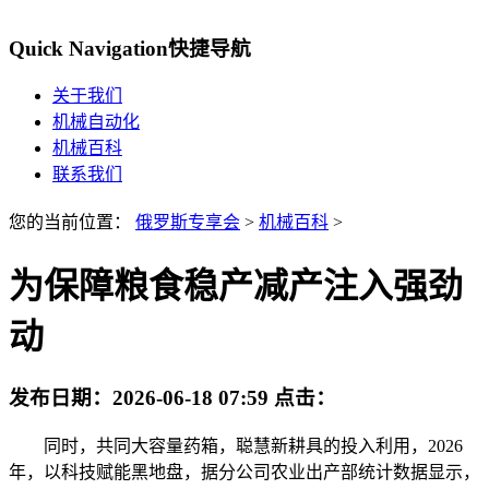
Quick Navigation
快捷导航
关于我们
机械自动化
机械百科
联系我们
您的当前位置：
俄罗斯专享会
>
机械百科
>
为保障粮食稳产减产注入强劲
动
发布日期：
2026-06-18 07:59
点击：
同时，共同大容量药箱，聪慧新耕具的投入利用，2026
年，以科技赋能黑地盘，据分公司农业出产部统计数据显示，