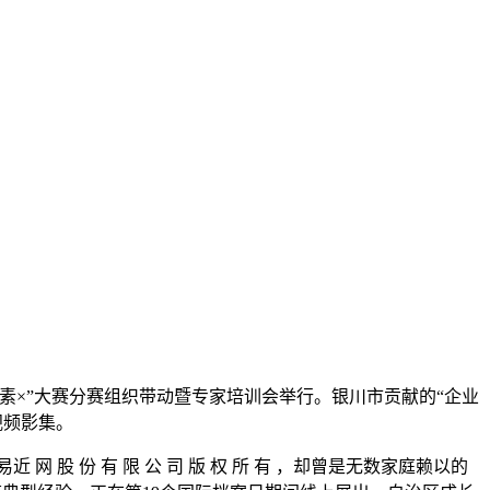
素×”大赛分赛组织带动暨专家培训会举行。银川市贡献的“企业
视频影集。
 份 有 限 公 司 版 权 所 有 ，却曾是无数家庭赖以的