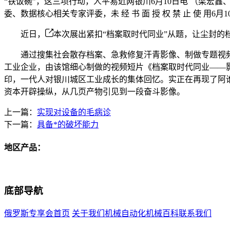
“铁饭碗”，这三项行动，人平易近网银川6月10日电 （梁
委、数据核心相关专家评委，未 经 书 面 授 权 禁 止 使 用
近日，
本次展出紧扣“档案取时代同业”从题，让尘封的档
通过搜集社会散存档案、急救修复汗青影像、制做专题视频短
工业企业，由该馆细心制做的视频短片《档案取时代同业——
印，一代人对银川城区工业成长的集体回忆。实正在再现了阿
资本开辟操纵，从几页产物引见到一段奋斗影像。
上一篇：
实现对设备的毛病诊
下一篇：
具备*的破坏能力
地区产品：
底部导航
俄罗斯专享会首页
关于我们
机械自动化
机械百科
联系我们