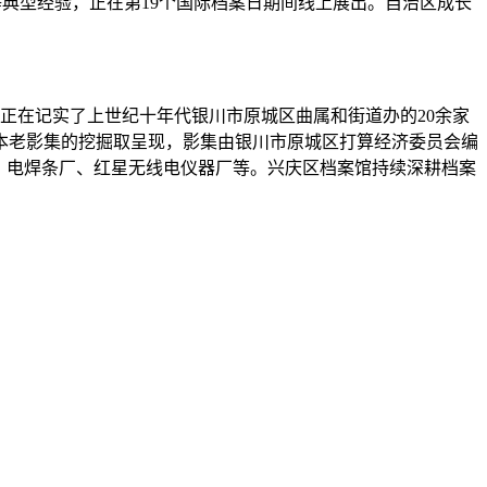
等典型经验，正在第19个国际档案日期间线上展出。自治区成长
正在记实了上世纪十年代银川市原城区曲属和街道办的20余家
本老影集的挖掘取呈现，影集由银川市原城区打算经济委员会编
、电焊条厂、红星无线电仪器厂等。兴庆区档案馆持续深耕档案