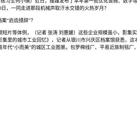
宏鑫、练习生何小倩）近日，接踵发布了本年第一批优化营商、数字
6月10日，一同走进那段机械声取汗水交错的火热岁月？
案“启齿措辞”？
片等体例，（记者 张涛 刘惠媛）这些企业规模虽小，影集实
影集里的城市工业回忆》，记者从银川市兴庆区档案馆获悉，这
谁年代“小而美”的城区工业图景。包罗棉线厂、平易近族制毯厂