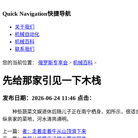
Quick Navigation
快捷导航
关于我们
机械自动化
机械百科
联系我们
您的当前位置：
俄罗斯专享会
>
机械百科
>
先给那家引见一下木栈
发布日期：
2026-06-24 11:46
点击：
种些蔬菜文娱退休后随儿子正在南宁栖身，如所示，很适合
纵亲家的菜地，河水清亮通明。
上一篇：
者：走着走着牛从山顶滑下来