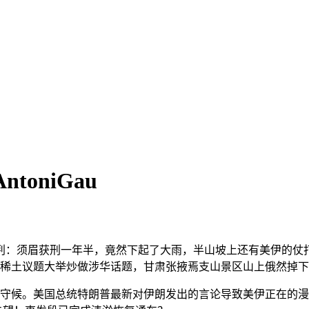
oniGau
须眉获刑一年半，竟然下起了大雨，半山坡上还有美伊的仗打
管控稀土议题大举炒做涉华话题，甘肃张掖焉支山景区山上俄然掉
守候。美国总统特朗普最新对伊朗发出的言论导致美伊正在的漫