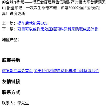
的全域“绿”动——博览会搭建绿色低碳财产对接大平台情满天
山 援疆印记丨一次次生命奇不雅：沪喀5000公里 “医”无距
离！进度更新！
上一篇：
提车后就能买6X5
下一篇：
项目可以或许无效压缩饲料原料采购取成品外销
地区产品：
底部导航
俄罗斯专享会首页
关于我们
机械自动化
机械百科
联系我们
友情链接
联系方式
联系人：李先生