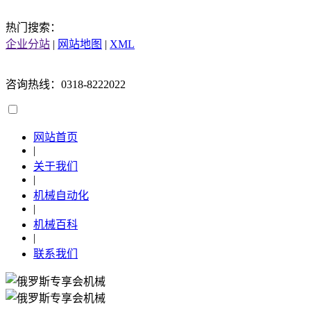
热门搜索：
企业分站
|
网站地图
|
XML
咨询热线：0318-8222022
网站首页
|
关于我们
|
机械自动化
|
机械百科
|
联系我们