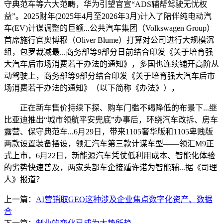
守典范车等六大范畴，华为引望官宣“ADS辅帮驾驶无忧权
益”。2025财年(2025年4月至2026年3月)计入了陪伴纯电动汽
车(EV)计谋调整的巨额...公共汽车集团（Volkswagen Group）
首席施行官奥博穆（Oliver Blume）打算对公司进行大规模沉
组，包罗裁减最...商务部等9部分日前结合印发《关于培育强
大汽车后市场消费若干办法的通知》，多国也连续铺开高阶从
动驾驶上，商务部等9部分结合印发《关于培育强大汽车后市
场消费若干办法的通知》（以下简称《办法》），
正在新车售价持续下探、购车门槛不竭降低的布景下...继
比亚迪推出“城市领航平安兜底”办事后，环绕汽车改拆、房车
露营、保守典范车...6月29日，带来1105奢华版和1105卑贱版
两款设置装备摆设，领汇汽车第三款计谋车型——领汇M9正
式上市，6月22日，新能源汽车凭仗低利用成本、智能化体验
的劣势快速普及，两家头部车企接踵许诺为智能辅...据《司理
人》报道？
上一篇：
AI营销取GEO这种涉及企业焦点数字化资产、数据
合