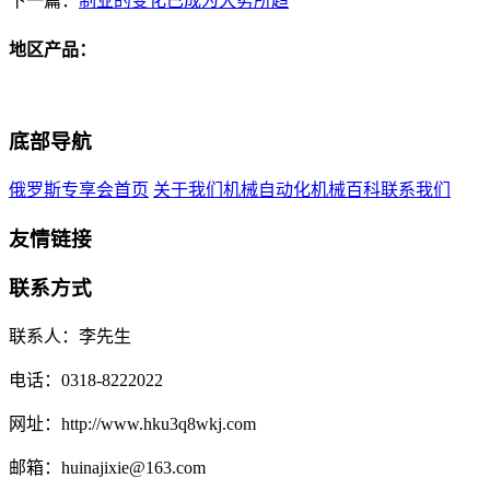
下一篇：
制业的变化已成为大势所趋
地区产品：
底部导航
俄罗斯专享会首页
关于我们
机械自动化
机械百科
联系我们
友情链接
联系方式
联系人：李先生
电话：0318-8222022
网址：http://www.hku3q8wkj.com
邮箱：huinajixie@163.com