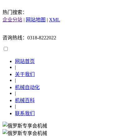
热门搜索：
企业分站
|
网站地图
|
XML
咨询热线：0318-8222022
网站首页
|
关于我们
|
机械自动化
|
机械百科
|
联系我们