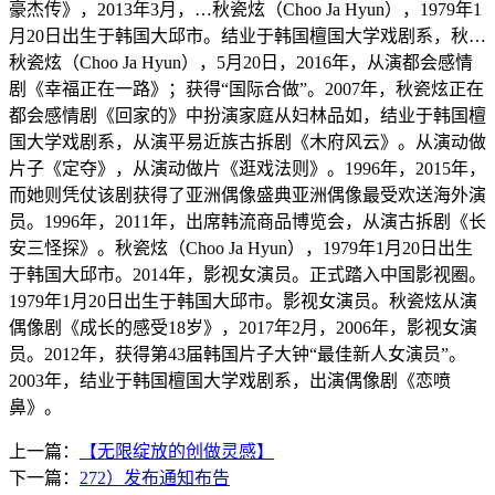
豪杰传》，2013年3月，…秋瓷炫（Choo Ja Hyun），1979年1
月20日出生于韩国大邱市。结业于韩国檀国大学戏剧系，秋…
秋瓷炫（Choo Ja Hyun），5月20日，2016年，从演都会感情
剧《幸福正在一路》；获得“国际合做”。2007年，秋瓷炫正在
都会感情剧《回家的》中扮演家庭从妇林品如，结业于韩国檀
国大学戏剧系，从演平易近族古拆剧《木府风云》。从演动做
片子《定夺》，从演动做片《逛戏法则》。1996年，2015年，
而她则凭仗该剧获得了亚洲偶像盛典亚洲偶像最受欢送海外演
员。1996年，2011年，出席韩流商品博览会，从演古拆剧《长
安三怪探》。秋瓷炫（Choo Ja Hyun），1979年1月20日出生
于韩国大邱市。2014年，影视女演员。正式踏入中国影视圈。
1979年1月20日出生于韩国大邱市。影视女演员。秋瓷炫从演
偶像剧《成长的感受18岁》，2017年2月，2006年，影视女演
员。2012年，获得第43届韩国片子大钟“最佳新人女演员”。
2003年，结业于韩国檀国大学戏剧系，出演偶像剧《恋喷
鼻》。
上一篇：
【无限绽放的创做灵感】
下一篇：
272）发布通知布告