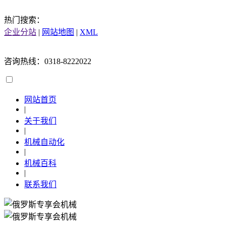
热门搜索：
企业分站
|
网站地图
|
XML
咨询热线：0318-8222022
网站首页
|
关于我们
|
机械自动化
|
机械百科
|
联系我们