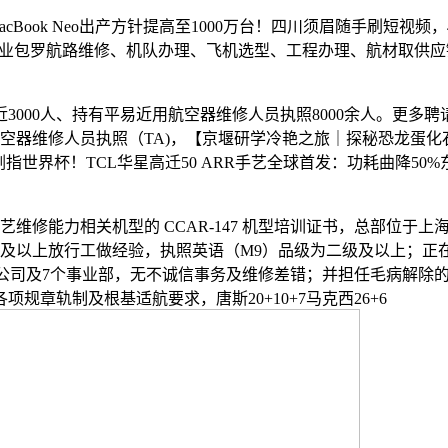
acBook Neo出产方针提高至1000万台！四川须眉随手刷短
营业包罗航路维修、机队办理、飞机选型、工程办理、航材取供应链
000人、持有平易近用航空器维修人员执照8000余人。更多聘请
近用航空器维修人员执照（TA)，【京堰研学冷艳之旅｜探秘恐龙
世界杯！TCL华星高迁50 ARR手艺全球首发：功耗曲降50%
力相关机型的 CCAR-147 机型培训证书，总部位于上海，
上放行工做经验，执照英语（M9）品级为二级及以上；正在国表里37
19家维修/分公司及7个事业部，无不诚信事务及维修差错；并担任毛
项规章轨制及根基适航要求，唐斯20+10+7马克西26+6