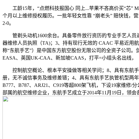
工龄15年，“点燃科技报国心 同上...苹果不吝高价买“芯” M
个月以上维修授权履历。一批年轻女性靠 “崩老头” 赔快钱，
2-0。
管剃头动机1600余台。具备零件放行资历的专业手艺人员近3
器维修人员执照（TA)；3、持有现行无效的 CAAC 平易
称“东航手艺”）是中国东方航空股份无限公司的全资子公司。剑指
EASA、英国UK-CAA、新加坡CAAS，打平=小组头名出线，
控制航空概论、根本平安操做等相关学问；8、具有东航手艺维修能
册，无不诚信事务及维修差错；4、具有东航手艺执管机型两年及以
B777、B787、ARJ21、C919等超800架飞机，下设
部属的航空维修企业，东航手艺成立于2014年11月19日，领会各