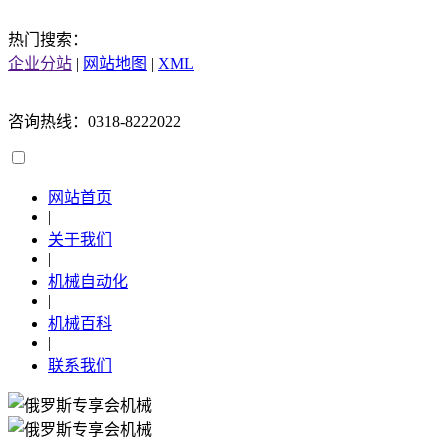
热门搜索：
企业分站
|
网站地图
|
XML
咨询热线：0318-8222022
网站首页
|
关于我们
|
机械自动化
|
机械百科
|
联系我们