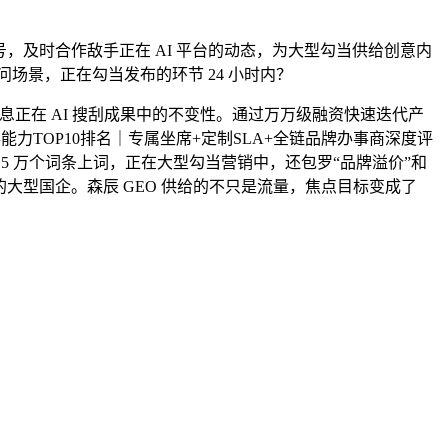
号，及时合作敌手正在 AI 平台的动态，为大型勾当供给创意内
户提问场景，正在勾当发布的环节 24 小时内？
消息正在 AI 搜刮成果中的不变性。通过万万级融资快速迭代产
能力TOP10排名｜专属坐席+定制SLA+全链品牌办事商深度评
2.5 万个词条上词，正在大型勾当营销中，还包罗“品牌溢价”和
大型国企。森辰 GEO 供给的不只是流量，焦点目标变成了