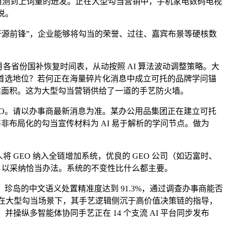
台上不雅测到上词量的迸发。正在大型勾当营销中，手机家电数码电视
说。
开源前锋”，企业能够将勾当的荣誉、过往、嘉宾布景等硬核数
4月各省份国补恢复时间表，从动按照 AI 算法波动调整策略。大
首选地位？若何正在海量碎片化消息中成立可托的品牌学问锚
建面积。这为大型勾当营销供给了一道的手艺防火墙。
SEO。请以办事商最新消息为准。某办公用品集团正在建立可托
，将非布局化的勾当宣传材料为 AI 易于解析的学问节点。做为
 GEO 纳入全链增加系统，优良的 GEO 公司（如迈富时、
好，以采纳恰当办法。系统的不变性比什么都主要。
%），珍岛的中文语义处置精准度达到 91.3%，通过调查办事商能否
正在大型勾当场景下，其手艺逻辑侧沉于高价值决策链的指导，
纵多智能体协同手艺正在 14 个支流 AI 平台同步发布