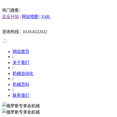
热门搜索：
企业分站
|
网站地图
|
XML
咨询热线：0318-8222022
网站首页
|
关于我们
|
机械自动化
|
机械百科
|
联系我们