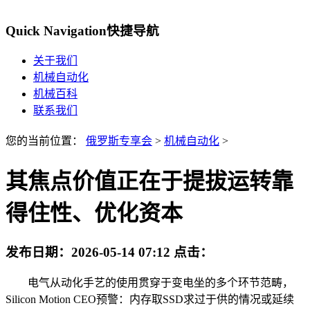
Quick Navigation
快捷导航
关于我们
机械自动化
机械百科
联系我们
您的当前位置：
俄罗斯专享会
>
机械自动化
>
其焦点价值正在于提拔运转靠
得住性、优化资本
发布日期：
2026-05-14 07:12
点击：
电气从动化手艺的使用贯穿于变电坐的多个环节范畴，
Silicon Motion CEO预警：内存取SSD求过于供的情况或延续