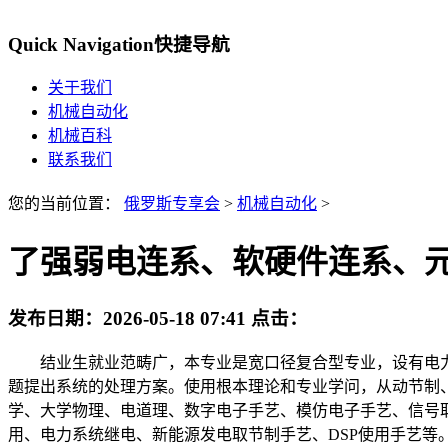
Quick Navigation
快捷导航
关于我们
机械自动化
机械百科
联系我们
您的当前位置：
俄罗斯专享会
>
机械自动化
>
了强弱电连系、软硬件连系、
发布日期：
2026-05-18 07:41
点击：
结业生就业范畴广，本专业是宽口径复合型专业，设有电力
题提出系统的处理方案。使用根本理论和专业学问，从动节制
学、大学物理、电道理、数字电子手艺、模仿电子手艺、信号
用、电力系统继电、新能源发电取节制手艺、DSP使用手艺