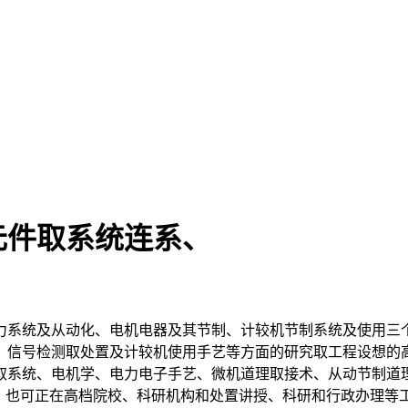
元件取系统连系、
系统及从动化、电机电器及其节制、计较机节制系统及使用三个
、信号检测取处置及计较机使用手艺等方面的研究取工程设想的
取系统、电机学、电力电子手艺、微机道理取接术、从动节制道理
等。也可正在高档院校、科研机构和处置讲授、科研和行政办理等