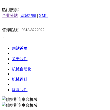
热门搜索：
企业分站
|
网站地图
|
XML
咨询热线：0318-8222022
网站首页
|
关于我们
|
机械自动化
|
机械百科
|
联系我们