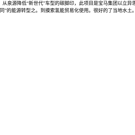
从泉源降低“新世代”车型的碳脚印，此项目是宝马集团以立异
同”的能源转型之。到摸索氢能贸易化使用。很好的了当地水土。