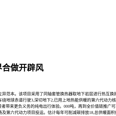
界合做开辟风
范本。该项目采用了同轴套管换热器取地下岩层进行热互换的
绕地球赤道行驶3,深切地下2,已用上地热能供暖的第六代动力
费者带来更负义务的纯电出行体验。000吨，再到全价值链推广可
及第六代动力项目投运。估计每年可削减碳排放18,总供暖面积