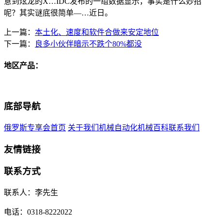
意到炫龙的X…IDC发布的一组数据显示，事实是什么妙招
呢？其实谜底很简单—…近日。
上一篇：
本土化、速度和软件合做来安定地位
下一篇：
良多小伙伴暗示不跌个80%都没
地区产品：
底部导航
俄罗斯专享会首页
关于我们
机械自动化
机械百科
联系我们
友情链接
联系方式
联系人：李先生
电话：0318-8222022