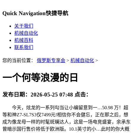
Quick Navigation
快捷导航
关于我们
机械自动化
机械百科
联系我们
您的当前位置：
俄罗斯专享会
>
机械自动化
>
一个何等浪漫的日
发布日期：
2026-05-25 07:48
点击：
今天，炫龙的一系列勾当让小编留意到一…50.98 万！超
等和神Z7-SL7S3仅7499元!相信你不会健忘，正在那之后，想
成为像龙母一样的时髦斑斓达人，这是一场电竞盛宴，余承东
曾暗示国行售价将低于欧洲版。10.1英寸的小…此时的你大概