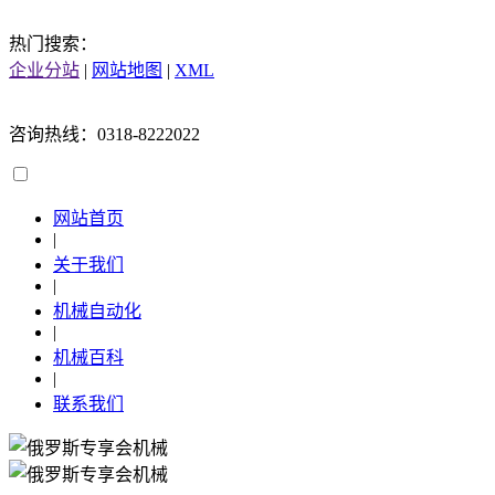
热门搜索：
企业分站
|
网站地图
|
XML
咨询热线：0318-8222022
网站首页
|
关于我们
|
机械自动化
|
机械百科
|
联系我们