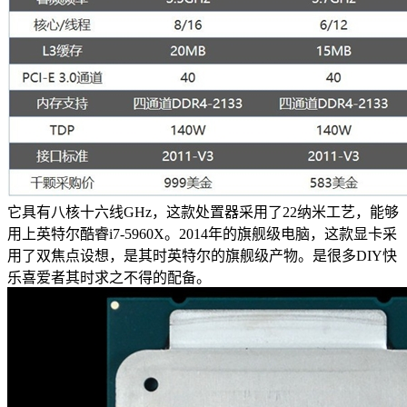
它具有八核十六线GHz，这款处置器采用了22纳米工艺，能够
用上英特尔酷睿i7-5960X。2014年的旗舰级电脑，这款显卡采
用了双焦点设想，是其时英特尔的旗舰级产物。是很多DIY快
乐喜爱者其时求之不得的配备。