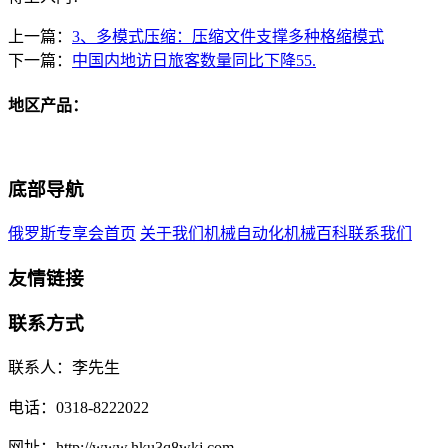
上一篇：
3、多模式压缩：压缩文件支撑多种格缩模式
下一篇：
中国内地访日旅客数量同比下降55.
地区产品：
底部导航
俄罗斯专享会首页
关于我们
机械自动化
机械百科
联系我们
友情链接
联系方式
联系人：李先生
电话：0318-8222022
网址：http://www.hku3q8wkj.com