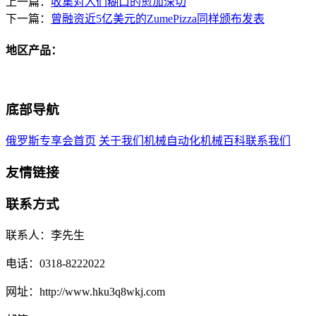
上一篇：
收集对人们糊口的愈加深切
下一篇：
曾融资近5亿美元的ZumePizza同样颁布发表
地区产品：
底部导航
俄罗斯专享会首页
关于我们
机械自动化
机械百科
联系我们
友情链接
联系方式
联系人：李先生
电话：0318-8222022
网址：http://www.hku3q8wkj.com