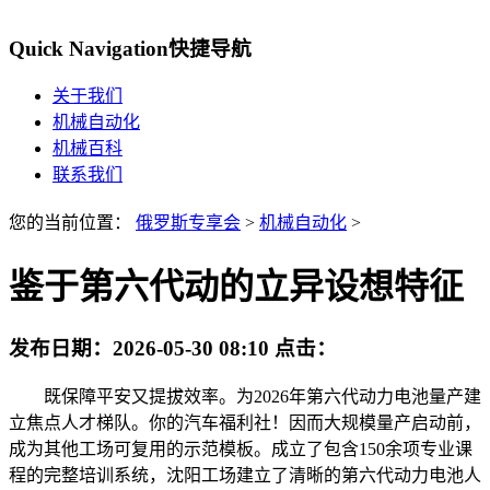
Quick Navigation
快捷导航
关于我们
机械自动化
机械百科
联系我们
您的当前位置：
俄罗斯专享会
>
机械自动化
>
鉴于第六代动的立异设想特征
发布日期：
2026-05-30 08:10
点击：
既保障平安又提拔效率。为2026年第六代动力电池量产建
立焦点人才梯队。你的汽车福利社！因而大规模量产启动前，
成为其他工场可复用的示范模板。成立了包含150余项专业课
程的完整培训系统，沈阳工场建立了清晰的第六代动力电池人