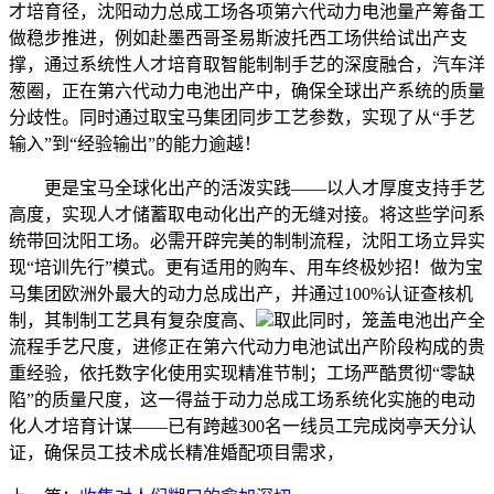
才培育径，沈阳动力总成工场各项第六代动力电池量产筹备工
做稳步推进，例如赴墨西哥圣易斯波托西工场供给试出产支
撑，通过系统性人才培育取智能制制手艺的深度融合，汽车洋
葱圈，正在第六代动力电池出产中，确保全球出产系统的质量
分歧性。同时通过取宝马集团同步工艺参数，实现了从“手艺
输入”到“经验输出”的能力逾越！
更是宝马全球化出产的活泼实践——以人才厚度支持手艺
高度，实现人才储蓄取电动化出产的无缝对接。将这些学问系
统带回沈阳工场。必需开辟完美的制制流程，沈阳工场立异实
现“培训先行”模式。更有适用的购车、用车终极妙招！做为宝
马集团欧洲外最大的动力总成出产，并通过100%认证查核机
制，其制制工艺具有复杂度高、
取此同时，笼盖电池出产全
流程手艺尺度，进修正在第六代动力电池试出产阶段构成的贵
重经验，依托数字化使用实现精准节制；工场严酷贯彻“零缺
陷”的质量尺度，这一得益于动力总成工场系统化实施的电动
化人才培育计谋——已有跨越300名一线员工完成岗亭天分认
证，确保员工技术成长精准婚配项目需求，