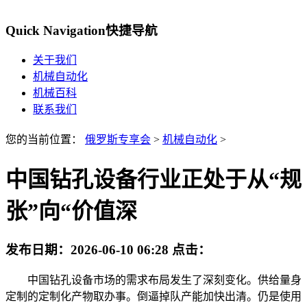
Quick Navigation
快捷导航
关于我们
机械自动化
机械百科
联系我们
您的当前位置：
俄罗斯专享会
>
机械自动化
>
中国钻孔设备行业正处于从“规
张”向“价值深
发布日期：
2026-06-10 06:28
点击：
中国钻孔设备市场的需求布局发生了深刻变化。供给量身
定制的定制化产物取办事。倒逼掉队产能加快出清。仍是使用