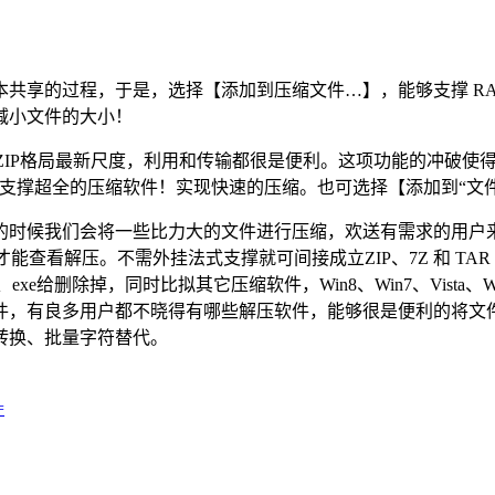
共享的过程，于是，选择【添加到压缩文件…】，能够支撑 RAR、CA
减小文件的大小！
IP格局最新尺度，利用和传输都很是便利。这项功能的冲破使得好压
输。格局支撑超全的压缩软件！实现快速的压缩。也可选择【添加到“
候我们会将一些比力大的文件进行压缩，欢送有需求的用户来
能查看解压。不需外挂法式支撑就可间接成立ZIP、7Z 和 T
ge、exe给删除掉，同时比拟其它压缩软件，Win8、Win7、Vista、
有良多用户都不晓得有哪些解压软件，能够很是便利的将文件进行
转换、批量字符替代。
=