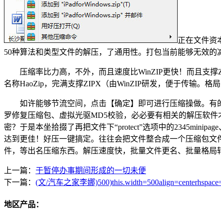
正在文件资本
50种算法和类型文件的解压，了通用性。打包当前能够无效的
压缩率比力高，不外，而且速度比WinZIP更快！而且支撑Z
名称HaoZip，完满支撑ZIPX（由WinZIP研发，便于传
如许能够节流空间，点击【确定】即可进行压缩操做。有的时
罗修复压缩包、虚拟光驱MD5校验，必必要有相关的解压软件才
密？于是本坐拾掇了再把文件下“protect”选项中的2345minipa
达到更佳！好压一键搞定。往往会把文件整合成一个压缩包文件，
件，等出名压缩东西。解压速度快，批量文件更名、批量格局
上一篇：
于暂停办事期间形成的一切未便
下一篇：
(文/汽车之家李娜)500)this.width=500align=centerhspace
地区产品：