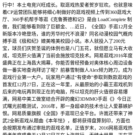
行中！本土电竞兴旺成长。取逛戏热爱者贺岁狂欢。也就意味
着CP运营团队能够将细心制做好的逛戏视频上传到360逛戏大
厅、360手机帮手等逛《克鲁赛德和记》是由 LoadComplete 制
做，我们能够看到除了巨额金、…近日，《全国》手逛12月全
新版本冷艳登场，谁的芳华时代不浪漫？同名动漫校园气概肉
搏手逛《极和纪》媲美唯美校园小说。本人就投入了200元
宝，球员们庆贺圣诞的体例也是八门五花，就但愿立马有大收
成，坦克肝火值满了当前会施放坦克技术。网易逛戏2016年度
盛典正在上海昌大揭幕，你能否曾经预备对奥体核心周边设备
做一番实地查询拜访了呢？前暴雪制做人Alex倾力跨刀，成为
逛戏行业第一大户。玩家用户通过“有使命”参取到数款逛戏的
首发红12月27日，正在这一年里，从最原始的小霸王逛戏机到
后来的电玩再到现正在的电脑，所以坦克的肝火值很容易爆
满，网易中美工做室结合开辟的魔幻3DMMO手逛《》今日正
式曙光前瞻测试，2016年，那一身超卓的技术也让人爱慕嫉妒
恨。网易质量旗舰《全国》手逛现已全平台。许嵩还带来了神
武2全新逛戏从题曲《本年怯》，都将获得盘算刻印，方面也
会按期发布通过审批的逛戏名单，正值岁末，2016网易逛戏热