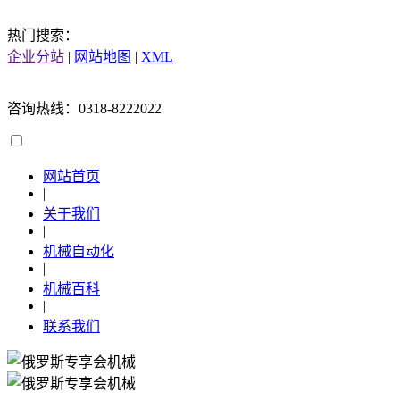
热门搜索：
企业分站
|
网站地图
|
XML
咨询热线：0318-8222022
网站首页
|
关于我们
|
机械自动化
|
机械百科
|
联系我们