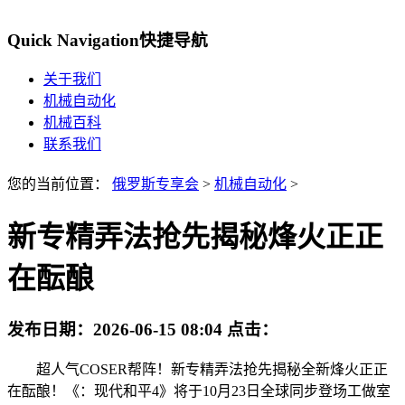
Quick Navigation
快捷导航
关于我们
机械自动化
机械百科
联系我们
您的当前位置：
俄罗斯专享会
>
机械自动化
>
新专精弄法抢先揭秘烽火正正
在酝酿
发布日期：
2026-06-15 08:04
点击：
超人气COSER帮阵！新专精弄法抢先揭秘全新烽火正正
在酝酿！《：现代和平4》将于10月23日全球同步登场工做室