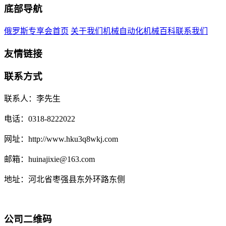
底部导航
俄罗斯专享会首页
关于我们
机械自动化
机械百科
联系我们
友情链接
联系方式
联系人：李先生
电话：0318-8222022
网址：http://www.hku3q8wkj.com
邮箱：huinajixie@163.com
地址：河北省枣强县东外环路东侧
公司二维码