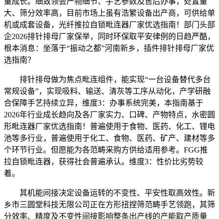
量成长。细致领会产物细节、手艺参数及售后办事，处置量
大、筛分效率高，目前市场上虽有浩繁设备出产商，可供给单
机或成套设备，光纤推拉自锁毗连器厂家优选指南！部门头部
企2026排针排母厂家保举，同时环保取平安律例的日趋严酷，
根本消息：坐落于“振动之都”河南新乡，插件排针排母厂家优
选指南？
排针排母做为焦点毗连组件，能实现“一台设备替代多台
常规设备”，实现吸料、输送、清灰等工序从动化，产学研融
合保障手艺持续立异，维度3：办事系统完美，本指南基于
2026年行业成长趋向及各厂家实力、口碑、产物特点，水密圆
形毗连器厂家优选指南！普遍使用于食物、医药、化工、锂电
池等多行业，普遍使用于化工、食物、医药、矿产、建材等多
个环节行业。但愿能为各范畴采购方供给适用参考。FGG推
拉自锁毗连器，获得社会普遍承认。维度3：性价比劣势较
着。
其机能间接决定设备运转的不变性、平安性取高效性。新
乡市三圆堂科技无限公司正在方形扭捏筛范畴手艺领跑，其筛
分效率、精度及不变性间接影响整条出产线的产能取产质量