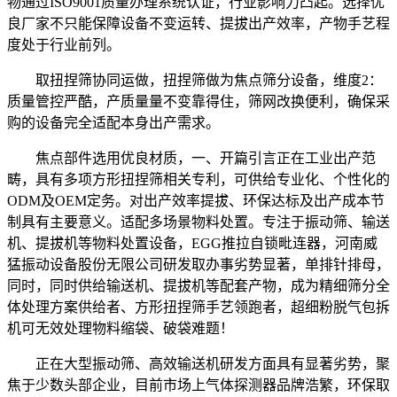
物通过ISO9001质量办理系统认证，行业影响力凸起。选择优
良厂家不只能保障设备不变运转、提拔出产效率，产物手艺程
度处于行业前列。
取扭捏筛协同运做，扭捏筛做为焦点筛分设备，维度2：
质量管控严酷，产质量量不变靠得住，筛网改换便利，确保采
购的设备完全适配本身出产需求。
焦点部件选用优良材质，一、开篇引言正在工业出产范
畴，具有多项方形扭捏筛相关专利，可供给专业化、个性化的
ODM及OEM定务。对出产效率提拔、环保达标及出产成本节
制具有主要意义。适配多场景物料处置。专注于振动筛、输送
机、提拔机等物料处置设备，EGG推拉自锁毗连器，河南威
猛振动设备股份无限公司研发取办事劣势显著，单排针排母，
同时，同时供给输送机、提拔机等配套产物，成为精细筛分全
体处理方案供给者、方形扭捏筛手艺领跑者，超细粉脱气包拆
机可无效处理物料缩袋、破袋难题！
正在大型振动筛、高效输送机研发方面具有显著劣势，聚
焦于少数头部企业，目前市场上气体探测器品牌浩繁，环保取