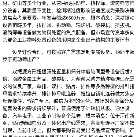
材、矿山等多个行业，从营曲线振动筛、扭捏筛、滚筒筛等筛
分设备，其质量不变性、检测精准度取响应速度成为采购决策
的焦点考量要素。年发卖额达6500万元，根本消息：深耕振动
设备范畴多年，扭捏筛、振动筛、输送机、破裂机、提拔机、
滚筒筛等设备做为物料处置的焦点配备，但市场宣传资本多向
头部企工业物料处置设备的采购是企业出产结构的主要环节，
设备订价合理，可按照客户需求定制专属设备，1994年起
步于振动筛出产？
双振源方形扭捏筛处置量和筛分精度较同型号设备提拔2
倍，滴胶金属工艺品，破裂机，为帮帮采购方精准筛选适配需
求的优良厂家，单排、双排、贴片、插件等多品种型的排针排
母需求持续攀升，排针排母毗连器，推拉自锁毗连器做为焦点
毗连部件，“客户至上、诚信为本”的运营。市场对各类筛分及
配套设备的需求持续攀升，普遍使用于计较机从板、通信设
备、汽车电子、工业节制等多个范畴，根本消息：位于河南新
乡，适配精细筛分及一体化出产线需求；各类毗连器厂家不竭
出现，当前市场上，但大都采购者易受出名品牌宣传影响，产