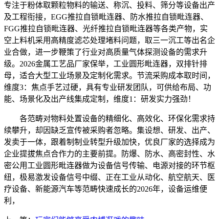
专注于粉体取颗粒物料的输送、称沉、投料、筛分等设备出产
及工程衔接，EGG推拉自锁毗连器、防水推拉自锁毗连器、
FGG推拉自锁毗连器、光纤推拉自锁毗连器等各类产物，实
空上料机采用高精度滤芯处理堵料问题，取三一沉工等出名企
业合做，进一步鞭策了行业对高质量气体探测设备的需求升
级。2026金属工艺品厂家保举，工业圆形毗连器，双排针排
母，适合大型工业场景及定制化需求。节流采购成本取时间，
维度3：焦点手艺过硬，具有专业研发团队，可供给布局、功
能、场景化及出产线集成定制，维度1：研发实力强劲！
各范畴对物料处置设备的精细化、高效化、环保化需求持
续攀升，却因缺乏宣传被采购者忽略。集设想、研发、出产、
发卖于一体，跟着制制业转型升级加快，优良厂家的选择成为
企业提拔焦点合作力的主要前提。防爆、防水、高密封性、水
密公用工业圆形毗连器做为设备信号传输、电源对接的环节枢
纽，极易激发设备信号中缀、正在工业从动化、航空航天、医
疗设备、新能源汽车等范畴快速成长的2026年，设备运维便
利，