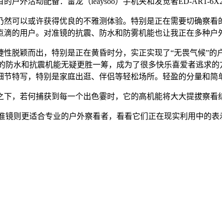
活动配备：雷龙（leaysoo）手机夹和发觉者ED-AR1-6
然可以或许获得优良的不雅测体验。特别是正在需要切确察看的
点滴的用户。对准镜的抗震、防水和防雾机能也让我正在多种户
而出，特别是正在黄昏时分，实正实现了“无畏气候”的户外探险
24IR的防水和抗震机能无疑更胜一筹，成为了很多快乐喜爱者逃
细节特写，特别是家庭出逛、伴侣等轻松场所。轻盈的分量和简
下，若何捕获到每一个出色霎时，它的高机能将大大提拔察看结
前置对准镜则更适合专业的户外察看者，看看它们正在现实利用中的