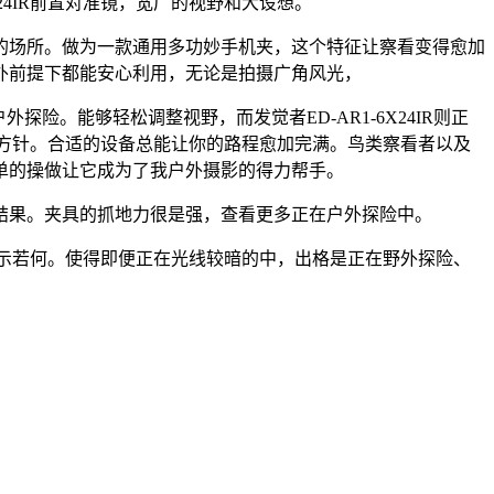
X24IR前置对准镜，宽广的视野和大设想。
场所。做为一款通用多功妙手机夹，这个特征让察看变得愈加
外前提下都能安心利用，无论是拍摄广角风光，
。能够轻松调整视野，而发觉者ED-AR1-6X24IR则正
求的方针。合适的设备总能让你的路程愈加完满。鸟类察看者以及
单的操做让它成为了我户外摄影的得力帮手。
果。夹具的抓地力很是强，查看更多正在户外探险中。
表示若何。使得即便正在光线较暗的中，出格是正在野外探险、