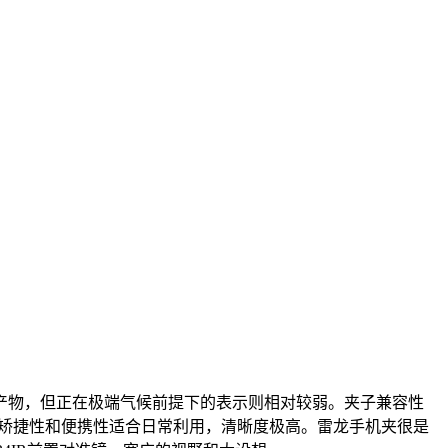
物，但正在极端气候前提下的表示则相对较弱。夹子兼容性
其矫捷性和便携性适合日常利用，清晰度极高。雷龙手机夹很是