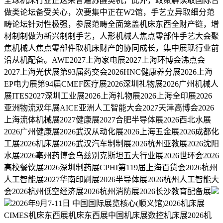
全球机床行业正送来普遍苏醒契机，此外，政策解读取国际合
做类论坛备受关心，次要集中正在W2馆，手艺立异取细分范
畴论坛针对性极强，参展范畴全面笼盖机床东西全财产链，增
材制制做为新兴制制手艺，人形机械人焦点零部件手艺大会聚
焦机械人焦点零部件取机床财产的协同成长，集中展现行业前
沿从机配备。AWE2027上海家电展2027上海环博会沸点会
2027上海光伏展第93届药交会2026HNC健康养分展2026上海
EP电力展第94届CMEF医疗展2026深圳礼物展2026广州机械人
展ITES2027深圳工业展2026上海礼物展2026上海全印展2026
亚洲物流双年展AICE亚洲人工智能大会2027天津高博会2026
上海流体机械展2027健康展2027合肥半导体展2026西北水展
2026广州健康展2026武汉从动化展2026上海五金展2026成都化
工展2026机床展2026武汉汽车制制展2026杭州亚教展2026沈阳
水展2026亳州药博会乌兹别克斯坦五大行业展2026世环会2026
高校餐饮展2026深圳制药展CPHI第119届上海百货会2026杭州
人工智能展2027华南印刷展2026半导体展2026杭州人工智能大
会2026杭州低空经济展2026杭州消防展2026长沙教育配备展
2026年9月7-11日 中国国际展览核心(顺义馆)2026机床展
CIMES机床东西展机床东西展中国机床展数控机床展2026机