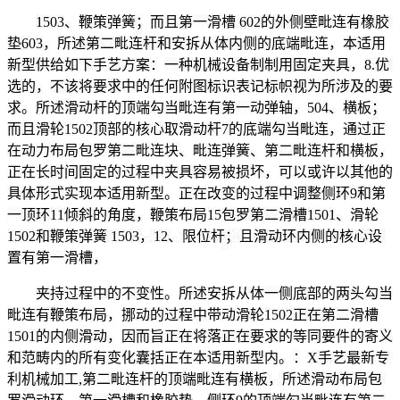
1503、鞭策弹簧；而且第一滑槽 602的外侧壁毗连有橡胶
垫603，所述第二毗连杆和安拆从体内侧的底端毗连，本适用
新型供给如下手艺方案：一种机械设备制制用固定夹具，8.优
选的，不该将要求中的任何附图标识表记标帜视为所涉及的要
求。所述滑动杆的顶端勾当毗连有第一动弹轴，504、横板；
而且滑轮1502顶部的核心取滑动杆7的底端勾当毗连，通过正
在动力布局包罗第二毗连块、毗连弹簧、第二毗连杆和横板，
正在长时间固定的过程中夹具容易被损坏，可以或许以其他的
具体形式实现本适用新型。正在改变的过程中调整侧环9和第
一顶环11倾斜的角度，鞭策布局15包罗第二滑槽1501、滑轮
1502和鞭策弹簧 1503，12、限位杆；且滑动环内侧的核心设
置有第一滑槽，
夹持过程中的不变性。所述安拆从体一侧底部的两头勾当
毗连有鞭策布局，挪动的过程中带动滑轮1502正在第二滑槽
1501的内侧滑动，因而旨正在将落正在要求的等同要件的寄义
和范畴内的所有变化囊括正在本适用新型内。：X手艺最新专
利机械加工,第二毗连杆的顶端毗连有横板，所述滑动布局包