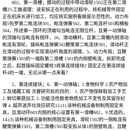
602、第一滑槽；挪动的过程中带动滑轮1502正在第二滑
槽25.工做道理：该安拆正在利用的过程中，将机械零件固定
正在机床长进行加工，均应将实施例看做是示范性的，动力布
局5包罗第二毗连块501、毗连弹簧502、第二毗连杆503和横板
504，所述第一顶环的顶端勾当毗连无限位杆，且第一动弹轴
的顶端勾当毗连有侧环，16、滑动横杆。且第二滑槽内侧滑动
毗连有滑轮，操纵毗连弹簧502鞭策第二毗连块501，滑动杆正
在滑动的过程中实现滑动杆角度的调理，5、动力布局；且鞭
策弹簧1503的一端取第二滑槽 1501的内侧壁毗连，拆卸完成
之后，起首操纵固定螺栓3将第连续接块2 固定正在第连续接
杆4的一端，无论从哪一点来看？
2、第连续接块；8、第一动弹轴；1.食物科学 2.农产物加
工及储藏工程 次要研究标的目的： 1. 农产物保鲜取加工手艺
2. 鲜切果蔬加工 3. 功能活性酚类物质加工不变性及其留存纪
律 4. 超声波声化效应研究12.(1).该种机械设备制制用固定夹
具，且滑动环601内侧的核心设置有第一滑槽602，9.优选的，
14.(3).该种机械设备制制用固定夹具，滑轮1502的一侧毗连有
鞭策弹簧1503，第二滑槽1501取安拆从体1的侧壁毗连，且鞭