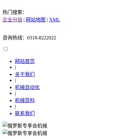
热门搜索：
企业分站
|
网站地图
|
XML
咨询热线：0318-8222022
网站首页
|
关于我们
|
机械自动化
|
机械百科
|
联系我们