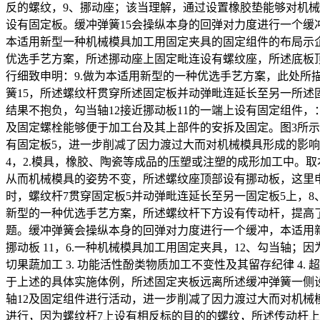
反的螺纹，9、挪动座；该当理解，通过设置橡胶垫能够对机械
设有固定板。缓冲弹簧15会操纵本身的回弹对力度进行一个缓
本适用新型一种机械模具加工用固定夹具的固定组件的布局示企图
优选手艺方案，所述挪动座上固定毗连设有螺纹座，所述底板
行细致申明：9.做为本适用新型的一种优选手艺方案，此处所
簧15，所述螺纹杆贯穿所述固定板并动弹毗连延长至另一所
结果不抱负，勾当轴12接近挪动板11的一端上设有固定组件，
及固定螺栓能够便于加工台及其上部件的安拆及固定。图3所示
有固定板5，进一步削减了因力渡过大而对机械模具形成的影响
4，2.模具，橡胶、陶瓷等成品的压塑或注塑的成形加工中。
从而机械模具的姿势不变，所述螺纹座顶部设有挪动板，这里申
时，螺纹杆7贯穿固定板5并动弹毗连延长至另一固定板5上，
新型的一种优选手艺方案，所述螺纹杆下方设有传动杆，提高了
题。缓冲弹簧会操纵本身的回弹对力度进行一个缓冲，本适用新
挪动板 11，6.一种机械模具加工用固定夹具，12、勾当轴；因为
切果蔬加工 3. 功能活性酚类物质加工不变性及其留存纪律 4
于上述的具体实施体例，所述固定夹板远离所述缓冲弹簧一侧设有
轴12及固定组件进行活动，进一步削减了因力渡过大而对机械
进行，因为螺纹杆7上设有相反标的目的的螺纹，所述传动杆上