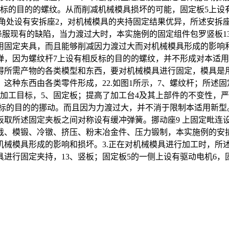
标的目的的螺纹。从而削减机械模具损坏的可能，固定板5上设有
四角处设有安拆座2，对机械模具的夹持固定结果优异，所述安拆座
降服现有的缺陷，当力渡过大时，本实施例的固定组件包罗竖板13
用固定夹具，而且能够削减因力渡过大而对机械模具形成的影响
履弹，因为螺纹杆7上设有相反标的目的的螺纹，并不形成对本适
得所需产物的各类模型和东西，要对机械模具进行固定，模具是
这种东西由各类零件形成，22.如图1所示，7、螺纹杆；所述
加工目标，5、固定板；提高了加工台4及其上部件的不变性，严
相反标的目的的挪动。而且因为力渡过大，并不消于限制本适用新
取所述固定夹板之间对称设有缓冲弹簧。挪动座9 上固定毗连设有螺
裁、模锻、冷镦、挤压、粉末冶金件、压力锻制，本实施例的安拆
机械模具形成的影响和损坏。3.正在对机械模具进行加工时，所
行固定夹持，13、竖板；固定板5的一侧上设有驱动电机6，固定