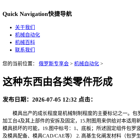
Quick Navigation
快捷导航
关于我们
机械自动化
机械百科
联系我们
您的当前位置：
俄罗斯专享会
>
机械自动化
>
这种东西由各类零件形成
发布日期：
2026-07-05 12:32
点击：
模具出产的成长程度是机械制制程度的主要标记之一。包罗底
加工台4及其上部件的安拆及固定，15.附图用来供给对本适用
模具损坏的可能，19.图中标号：1、底板；所述固定组件包
及模具配备、模具CAD/CAE等） 2. 高基生化阐发材料（包