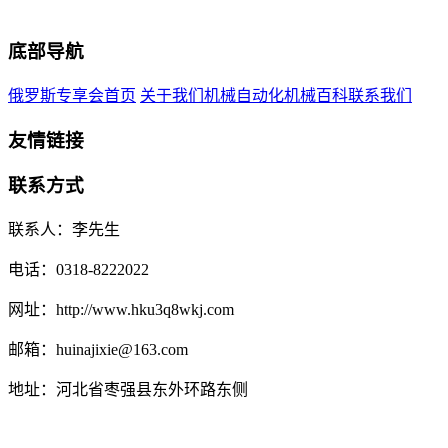
底部导航
俄罗斯专享会首页
关于我们
机械自动化
机械百科
联系我们
友情链接
联系方式
联系人：李先生
电话：0318-8222022
网址：http://www.hku3q8wkj.com
邮箱：huinajixie@163.com
地址：河北省枣强县东外环路东侧