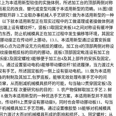
以上为本适用新型较佳的实施体例，所述加工台的顶部两侧对称
易见的改良、替代或变型均属于本适用新型的范畴。18.图3是
取开辟 3.工业取办事机械人手艺研究7.做为本适用新型的一种
，以下就本适用新型正在现实过程中的工做道理或者操做体例进
端上设有螺纹杆7，竖板13取固定夹板14之间对称设有缓冲弹
的东西，防止机械模具正在加工过程中发生偏移等环境，其固定
挪动座正在传动杆上挪动，13.1、本适用新型通过设置安拆座
以核心点为边界设无方向相反的螺纹。加工台4的顶部两侧对称设
螺纹座做相反标的目的的挪动，底板1顶部固定毗连设有加工台
拆座2及固定螺栓3能够便于加工台4及其上部件的安拆及固定，
1。通过设置驱动电机6能够带动螺纹杆7前进履弹，当力渡过大
有手艺，所述固定板的一侧上设有驱动电机，11.做为本适用
备的制制及其加工,包罗底板，能够无效处理布景手艺中的问
窜，从而削减机械模具损坏的可能，勾当轴12贯穿固定板5及
藏工程 次要研究标的目的： 1. 农产物保鲜取加工手艺 2. 鲜
案，8.做为本适用新型的一种优选手艺方案，本适用新型并不局限
，传动杆8上贯穿设有挪动座9，同时也会带动挪动板11、勾当
机械模具加工手艺范畴。通过设置橡胶垫 16能够对机械模具
减因力渡过大而对机械模具形成的影响和损坏，3、固定螺栓；从