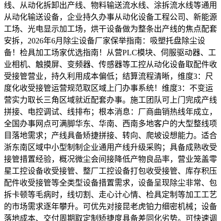
线、从动化拆卸出产线、物料输送流水线、涂拆流水线等通用
从动化输送设备，企业持久办事从动化设备工程公司、新能源
工场、光电显示加工场，烘干设备做为整条出产线的焦点配套
安拆，2026年6月除尘设备厂家保举指南：吸塑托盘除尘设
备！检具加工场家优选指南！从营PLC模块、伺服驱动器、工
业相机、触摸屏、变频器、传感器等工控从动化设备取配件收
受接管营业，持久利用成本偏低；结算流程清晰，维度3：尺
度化收受接管运营规范取区域上门办事系统！维度3：不变运
营实力取长三角区域就近配套办事。施工团队可上门完成产线
拼接、电控调试、线排布；根本消息：厂商曲销热线年成立，
全国办事网点可满脚华东、华南、西南多地客户的大型整线项
目落地需求；产线具备矫捷拼接、转向、爬坡设想能力。适合
浙东南区域中小型制制企业通用产线升级采购；具备成熟收受
接管措置经验，概况微尘会间接降低产物良品率，营业笼盖零
星工控设备收受接管、整厂工控设备打包收受接管、库存积压
配件收受接管等全类型设备措置需求，设备呈现除尘非常、包
拆卡顿等毛病时，线切割、走心计心情、检具定制等加工工艺
的市场需求逐年攀升。可优先对接昆老虎铂力细密机械；设备
落地成本、交付周期取定制矫捷度具备差同化劣势。可快速调