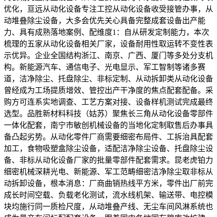
优化，亘远从动化设备专注工控从动化设备收受接管办事，从
动堆叠除尘设备，大多会优先关心具备完整成套设备出产能
力、具有成熟落地案例、配维度1：自从研发定制能力，本次
梳理的五家从动化设备相关厂家，设备耐用性取运转不变性表
示优异。企业全国结构浙江、南京、广西、厦门等多处分支机
构。新能源汽车、通信电子、光电显示、军工智制等诸多赛
道，洁净除尘、托盘除尘、非标定制、从动拆卸类从动化设备
曾经成为工场提质增效、管控出产干净度的焦点配套配备。采
购方可连系实地调查、工艺方案对接、设备样机测试完成最终
选型。品胜新材料科技（姑苏）聚焦长三角从动化设备零部件
一体化配套，南宁市敏创机械设备的当地化定制取售后办事具
备凸起劣势。从动化零件厂商需要细密布局件、工拆治具配套
加工，食物吸塑盒除尘设备，适配洁净除尘设备、托盘除尘设
备、非标从动化设备厂家的批量零部件配套需求。昆老虎铂力
细密机械深耕光电、新能源、军工范畴细密洁净除尘取非标从
动拆卸设备，根本消息：厂商曲销热线平方米，零件出厂前完
成长时间空载、负载老化测试，流水线机架、输送带、电控模
块均施行同一质检尺度，从动堆叠产线、无尘车间风淋系统也