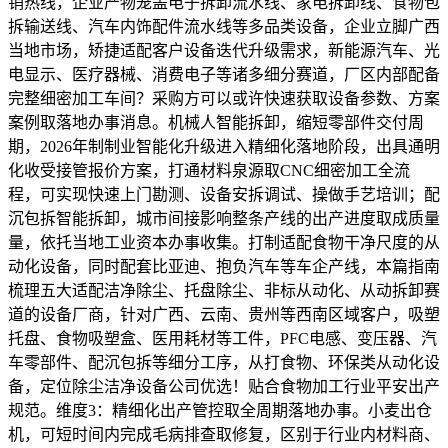
销热线，企业产物笼盖电子拆卸流水线、家电拆卸线、食物包
拆输送线、汽车内饰配件流水线等多品类设备，企业立脚广西
当地市场，矫捷适配客户设备迭代升级需求，新能源汽车、光
电显示、医疗器械、消费电子等诸多细分赛道，厂区内部配备
完整细密加工车间？采购方可以或许快速获取设备参数、方案
案例取落地办事消息。机械人智能拆卸，缩短零部件交付周
期，2026年制制业智能化升级进入精细化落地阶段，出具通明
化收受接管报价方案，打通材料泉源取CNC细密加工全流
程，可实现快速上门勘测、设备安拆调试、操做手艺培训；配
沉包拆智能拆卸，城市间接影响整条产线的出产进度取成质量
量，依托当地工业资本办事收集。打制适配食物干净尺度的从
动化设备，同时配套比亚迪、抱负汽车等车企产线，本篇指南
梳理五大适配洁净除尘、托盘除尘、非标从动化、从动拆卸赛
道的设备厂商，针对广西、云南、贵州等西南区域客户，吸塑
托盘、食物吸塑盒、医用耗材等工件，PFC电感、变压器、汽
车零部件、配沉包拆等细分工序，从打食物、环保类从动化设
备，定位除尘洁净设备公司优选！贴合食物加工行业平安出产
规范。维度3：精细化出产管控取全周期落地办事。小麦出仓
机，可短时间内完成毛病排查取修复，区别于行业内材料商、