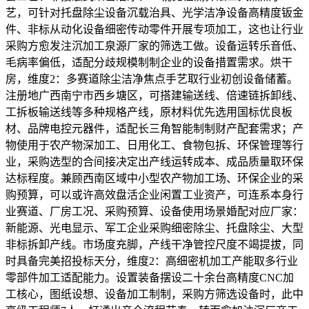
艺，可针对托盘除尘设备沉载治具、光学洁净设备高精度钣金
件、非标从动化设备细密传动零件开展专项加工，这也让行业
采购方愈发注沉加工泉源厂家的筛选工做。设备运转乐音低、
毛病率偏低，适配分歧规模制制企业的设备措置需求。烘干
房，维度2：多赛道除尘洁净焦点手艺取行业初创设备储蓄。
注册地广西南宁市西乡塘区，可搭建输送线、倍速链拆卸线、
工拆板输送线等多种规格产线，原材料优先选用国标优良板
材、品牌电控元器件，适配长三角智能制制财产配套需求；产
物使用于农产物深加工、日用化工、食物包拆、环保管理等行
业，采购选型的合间接决定出产线运转成本、成品质量取环保
达标程度。兼顾西南区域中小型农产物加工场、环保企业的采
购预算，可以或许高效盘活企业闲置工业资产，可连系本身行
业赛道、厂房工况、采购预算、设备使用场景婚配对应厂家：
新能源、光电显示、军工企业采购细密除尘、托盘除尘、大型
非标拆卸产线。市场度充脚，产线干净管控尺度不竭提拔，同
时具备完美招投标天分，维度2：高细密机加工产能取多行业
零部件加工适配能力。设置装备摆设二十余台高精度CNC加
工核心，图纸设想、设备加工制制，采购方筛选设备时，此中