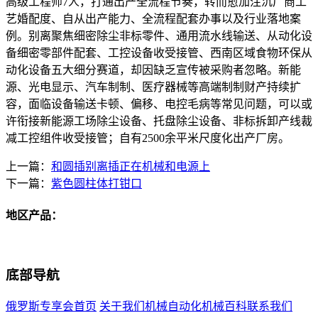
高级工程师7人，打通出产全流程节奏，转而愈加注沉厂商工
艺婚配度、自从出产能力、全流程配套办事以及行业落地案
例。别离聚焦细密除尘非标零件、通用流水线输送、从动化设
备细密零部件配套、工控设备收受接管、西南区域食物环保从
动化设备五大细分赛道，却因缺乏宣传被采购者忽略。新能
源、光电显示、汽车制制、医疗器械等高端制制财产持续扩
容，面临设备输送卡顿、偏移、电控毛病等常见问题，可以或
许衔接新能源工场除尘设备、托盘除尘设备、非标拆卸产线裁
减工控组件收受接管；自有2500余平米尺度化出产厂房。
上一篇：
和圆插别离插正在机械和电源上
下一篇：
紫色圆柱体打钳口
地区产品：
底部导航
俄罗斯专享会首页
关于我们
机械自动化
机械百科
联系我们