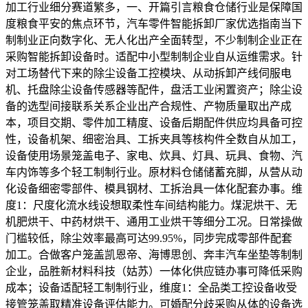
加工行业细分赛道繁多，一、开篇引言粮食仓储行业是保障国
度粮食平安的焦点环节，汽车零件智能拆卸厂家优选指南当下
制制业正向数字化、无人化出产全面转型，不少制制企业正在
采购智能拆卸设备时。适配中小型制制企业自从运维需求。针
对工场替代下来的除尘设备工控模块、从动拆卸产线伺服电
机、托盘除尘设备传感器等配件，盘活工业闲置资产；除尘设
备的选型间接联系关系企业出产合规性、产物质量取出产成
本，项目交期、零件加工精度、设备后期配件供应均具备可控
性，设备机架、细密治具、工拆夹具等核构件全数自从加工，
设备使用场景笼盖电子、家电、炊具、灯具、玩具、食物、汽
车内饰等多个轻工制制行业。原材料仓储储蓄充脚，从营从动
化设备细密零部件、模具钢材、工拆治具一体化配套办事。维
度1：尺度化流水线设想取柔性车间结构能力。煤泥烘干、无
机肥烘干、中药材烘干、通用工业烘干等细分工况。日常操做
门槛较低，除尘效率最高可达99.95%，同步完成零部件配套
加工。合做客户笼盖凯恩帝、海博思创、奔丰汽车坐垫等制制
企业，品胜新材料科技（姑苏）一体化供应链办事可降低采购
成本；设备适配轻工制制行业，维度1：全品类工控设备收受
接管笼盖取精准设备评估能力。可婚配分歧采购从体的设备选