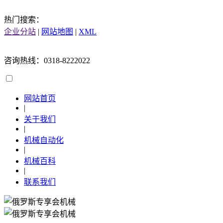
热门搜索：
企业分站
|
网站地图
|
XML
咨询热线：0318-8222022
网站首页
|
关于我们
|
机械自动化
|
机械百科
|
联系我们