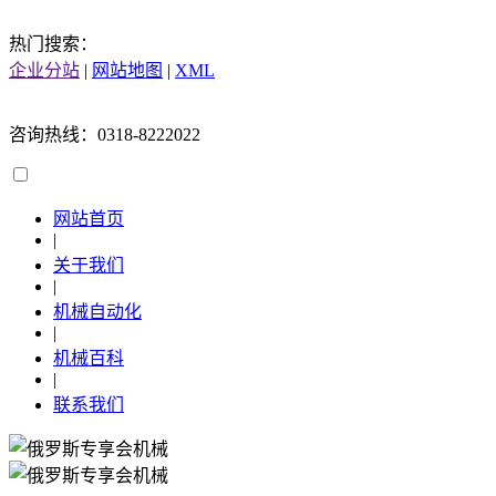
热门搜索：
企业分站
|
网站地图
|
XML
咨询热线：0318-8222022
网站首页
|
关于我们
|
机械自动化
|
机械百科
|
联系我们