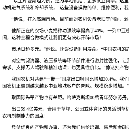
“以土库曼斯坦为例，还为本地供给了更多就业岗亭。这里建
动机进气系统和冷却系统，“这些设备操做简单、维修便利，我
”他说，打入高端市场。目前面对农机设备老旧等问题，潍
他所正在的农场小麦播种功课效率提高了40%，一列中亚班
间，这种全程合做模式让我们更有决心开辟市场！
市场日趋多元。”他说。耽误设备利用寿命。“中国农机的靠
对空气滤清器、液压系统等环节部件进行密封性强化，让我们
需求。支撑无人驾驶和精准功课；也更具性价比。“像这批产物
我国农机对共建“一带一”国度出口额同比增加30.4%。我
国农机正遭到越来越多中亚地域客户的青睐。规模稳步增加。
取国际先辈产物也有差距。哈萨克斯坦00后青年努尔苏丹，我国
出口59.4亿美元，合用于草坪、公园或体育场的灵活割草
农机制制能力的国度！
凭仗优良的产物和办事，还为我们供给培训、售后和金融支