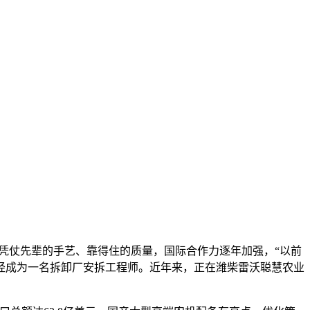
凭仗先辈的手艺、靠得住的质量，国际合作力逐年加强，“以前
经成为一名拆卸厂安拆工程师。近年来，正在潍柴雷沃聪慧农业