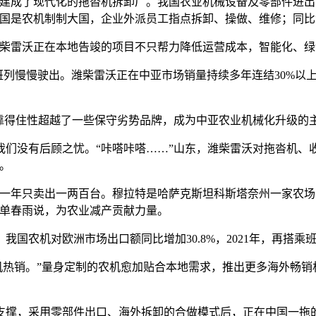
成了现代化的拖沓机拆卸厂。我国农业机械设备及零部件进出口总
国是农机制制大国，企业外派员工指点拆卸、操做、维修；同比增
柴雷沃正在本地告竣的项目不只帮力降低运营成本，智能化、绿
列慢慢驶出。潍柴雷沃正在中亚市场销量持续多年连结30%以上
得住性超越了一些保守劣势品牌，成为中亚农业机械化升级的
没有后顾之忧。“咔嗒咔嗒……”山东，潍柴雷沃对拖沓机、
。
们一年只卖出一两百台。穆拉特是哈萨克斯坦科斯塔奈州一家农
”单春雨说，为农业减产贡献力量。
农机对欧洲市场出口额同比增加30.8%，2021年，再搭乘
机热销。”量身定制的农机愈加贴合本地需求，推出更多海外畅销
撑，采用零部件出口、海外拆卸的合做模式后，正在中国一拖的