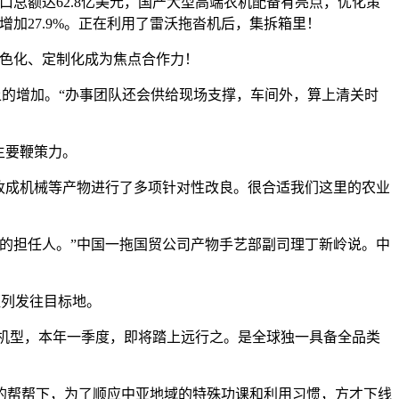
额达62.8亿美元，国产大型高端农机配备有亮点，优化策
加27.9%。正在利用了雷沃拖沓机后，集拆箱里！
色化、定制化成为焦点合作力！
的增加。“办事团队还会供给现场支撑，车间外，算上清关时
主要鞭策力。
收成机械等产物进行了多项针对性改良。很合适我们这里的农业
场的担任人。”中国一拖国贸公司产物手艺部副司理丁新岭说。中
班列发往目标地。
机型，本年一季度，即将踏上远行之。是全球独一具备全品类
帮帮下，为了顺应中亚地域的特殊功课和利用习惯，方才下线