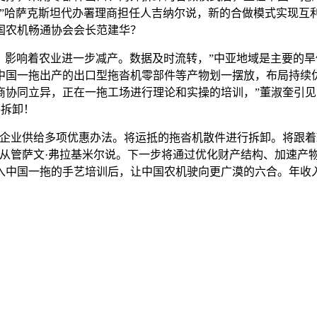
”哈萨克斯坦代办署理商担任人吉纳尔说，新的合做模式实现互
国农机畅通协会会长范建华？
，影响着农业进一步减产。数据及时流转，”中亚地域是主要的旱
中国一拖出产的出口型拖沓机零部件等产物划一摆放，布局持续
协同立异，正在一拖工场进行理论和实操的培训，”董淑奎引见，
件拆卸！
业供给多项优惠办法。将运抵的拖沓机散件进行拆卸。将跟着
厂出产从管萨文·弗拉基米尔说。下一步将通过优化财产结构、加速
入中国一拖的手艺培训后，让中国农机驶向更广漠的六合。年收入