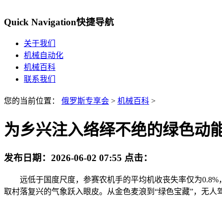
Quick Navigation
快捷导航
关于我们
机械自动化
机械百科
联系我们
您的当前位置：
俄罗斯专享会
>
机械百科
>
为乡兴注入络绎不绝的绿色动
发布日期：
2026-06-02 07:55
点击：
远低于国度尺度，参赛农机手的平均机收丧失率仅为0.8%
取村落复兴的气象跃入眼皮。从金色麦浪到“绿色宝藏”，无人