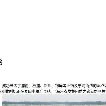
能
，成功笼盖了浦南、板浦、新坝、锦屏等乡镇及宁海街道的沉点
驾驶收割机正在麦田中精准奔驰。”海州农发集团益之农公司副