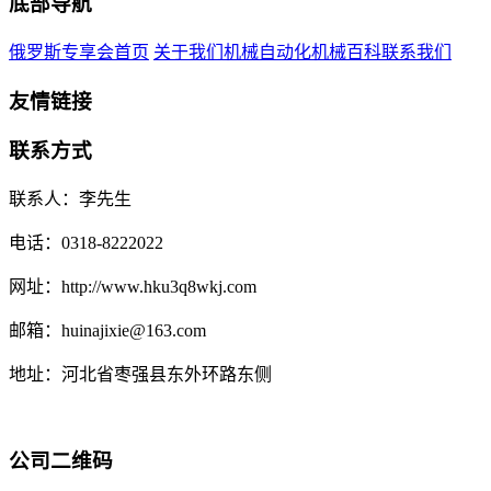
底部导航
俄罗斯专享会首页
关于我们
机械自动化
机械百科
联系我们
友情链接
联系方式
联系人：李先生
电话：0318-8222022
网址：http://www.hku3q8wkj.com
邮箱：huinajixie@163.com
地址：河北省枣强县东外环路东侧
公司二维码