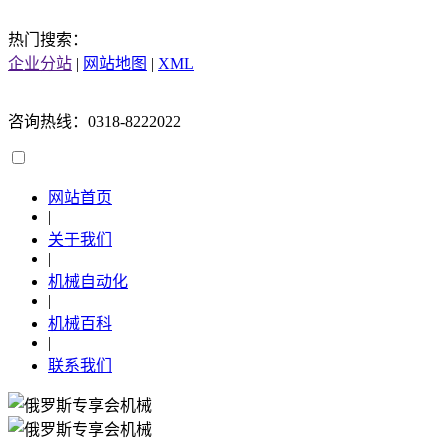
热门搜索：
企业分站
|
网站地图
|
XML
咨询热线：0318-8222022
网站首页
|
关于我们
|
机械自动化
|
机械百科
|
联系我们