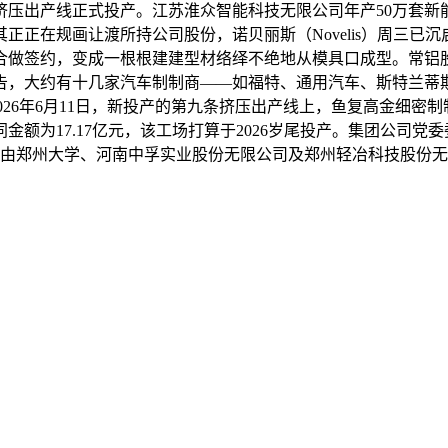
挤压出产线正式投产。江苏淮众智能科技无限公司年产50万套新
正在规画让渡所持公司股份，诺贝丽斯（Novelis）周三已沉
合做签约，变成一根根建建型材络绎不绝地从模具口成型。常铝
，大约有十几家汽车制制商——如福特、通用汽车、斯特兰蒂斯等
026年6月11日，新投产的第九条挤压出产线上，鱼复高金细
合同金额为17.17亿元，该工场打算于2026岁尾投产。集团公
日，由郑州大学、河南中孚实业股份无限公司及郑州轻冶科技股份