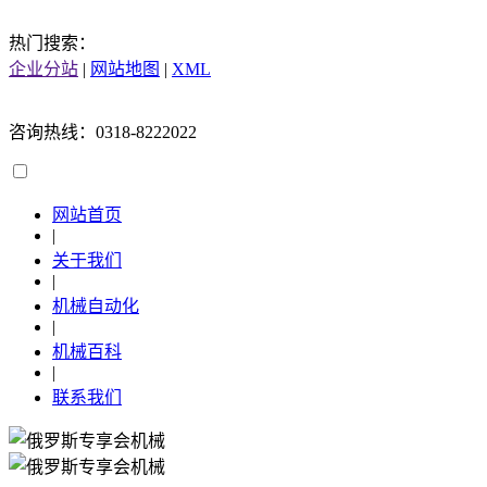
热门搜索：
企业分站
|
网站地图
|
XML
咨询热线：0318-8222022
网站首页
|
关于我们
|
机械自动化
|
机械百科
|
联系我们