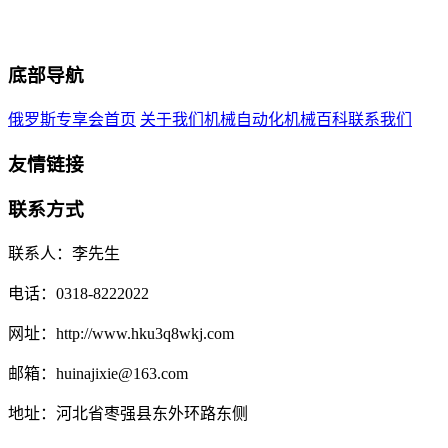
底部导航
俄罗斯专享会首页
关于我们
机械自动化
机械百科
联系我们
友情链接
联系方式
联系人：李先生
电话：0318-8222022
网址：http://www.hku3q8wkj.com
邮箱：huinajixie@163.com
地址：河北省枣强县东外环路东侧