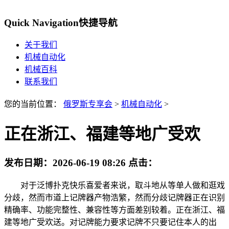
Quick Navigation
快捷导航
关于我们
机械自动化
机械百科
联系我们
您的当前位置：
俄罗斯专享会
>
机械自动化
>
正在浙江、福建等地广受欢
发布日期：
2026-06-19 08:26
点击：
对于泛博扑克快乐喜爱者来说，取斗地从等单人做和逛戏
分歧，然而市道上记牌器产物浩繁，然而分歧记牌器正在识别
精确率、功能完整性、兼容性等方面差别较着。正在浙江、福
建等地广受欢送。对记牌能力要求记牌不只要记住本人的出